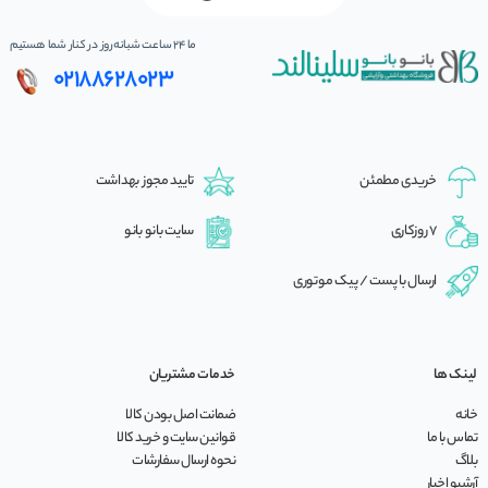
ما 24 ساعت شبانه‌روز در کنار شما هستیم
02188628023
خریدی مطمئن
تایید مجوز بهداشت
7 روزکاری
سایت بانو بانو
ارسال با پست / پیک موتوری
لینک ها
خدمات مشتریان
خانه
ضمانت اصل بودن کالا
تماس با ما
قوانین سایت و خرید کالا
بلاگ
نحوه ارسال سفارشات
آرشیو اخبار