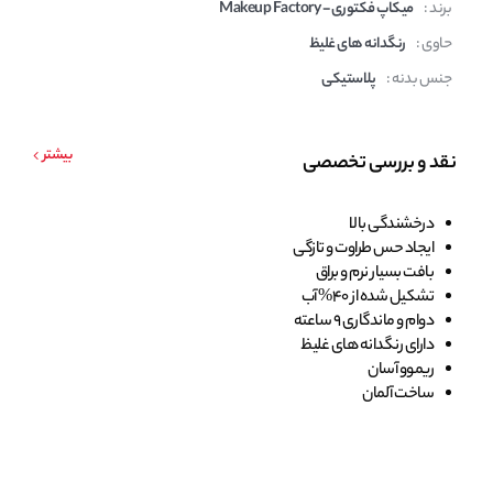
برند :
میکاپ فکتوری - Makeup Factory
حاوی :
رنگدانه های غلیظ
جنس بدنه :
پلاستیکی
بیشتر
نقد و بررسی تخصصی
درخشندگی بالا
ایجاد حس طراوت و تازگی
بافت بسیار نرم و براق
تشکیل شده از 40% آب
دوام و ماندگاری 9 ساعته
دارای رنگدانه های غلیظ
ریموو آسان
ساخت آلمان