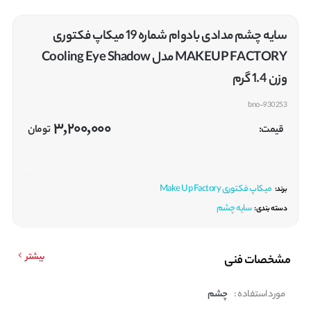
سایه چشم مدادی بادوام شماره 19 میکاپ فکتوری
MAKEUP FACTORY مدل Cooling Eye Shadow
وزن 1.4 گرم
bno-930253
3,200,000
قیمت:
تومان
میکاپ فکتوری Make Up Factory
برند:
سایه چشم
دسته بندی:
بیشتر
مشخصات فنی
مورد استفاده :
چشم