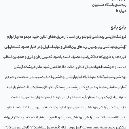
رتبه بندی باشگاه مشتریان
درباره ما
بانو بانو
فروشگاه آرایشی بهداشتی بانو بانو بر آن است تا از طریق فضای آنلاین خرید، مجموعه‌ ای از لوازم
آرایشی و بهداشتی برتر بهترین برندهای بین المللی و تولیدات ایران را در اختیار مصرف کننده ایرانی
قرار دهد به طوری که حداکثر رضایت مصرف کننده با صرف کمترین زمان و انرژی و همچنین انتخاب
مناسب و هوشمندانه و اطمینان خاطر از اصالت کالا ها تامین شود. ما در فروشگاه آرایشی
بهداشتی بانو بانو آماده ایم تا با ارائه لوازم آرایشی بهداشتی با کیفیت برتر، تیمی متخصص، خریدی
آسان و مطمئن، تحویل به موقع کالا و پشتیبانی پاسخگو، تجربه‌ای متفاوت و لذت بخش از خرید
اینترنتی را برای کاربران به ارمغان آوریم. مشتريان می توانند از ميان هزاران محصول با کيفيت
خارجی و داخلی آرایشی بهداشتی محصول مورد نظر خود را جستجو ، بررسی و انتخاب نمايند.بانو
بانو با ارائه محصولات اصل آرایشی بهداشتی سعی دارد تا هرچه بیشتر لذت یک خرید اینترنتی را به
مشتریان خود هدیه دهد. ضمانت "اصل بودن کالا ( تأیید مجوز بهداشت ) " ، "گارانتی عودت کالا" ،