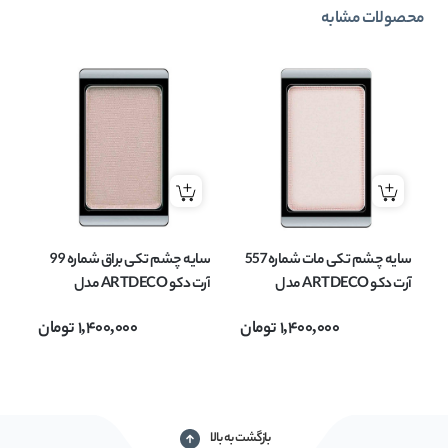
محصولات مشابه
سایه چشم تکی مات شماره 557
سایه چشم تکی براق شماره 99
آرت دکو ARTDECO مدل
آرت دکو ARTDECO مدل
EYESHADOW MATT وزن
EYESHADOW وزن 0.8 گرم
OW
1,400,000
تومان
1,400,000
تومان
0.8 گرم
بازگشت به بالا