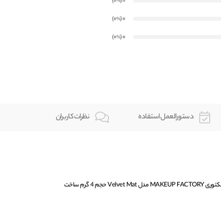
)
(0
0
%
)
(0
0
%
)
(0
0
%
دستورالعمل استفاده
نظرات کاربران
رژلب جامد مات شماره 29 میکاپ فکتوری MAKEUP FACTORY مدل Velvet Mat حجم 4 گرم ساخت