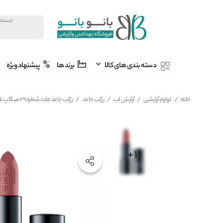
دسته بندی های کالا
برند ها
پیشنهاد ویژه
خانه
/
لوازم آرایشی
/
آرایش لب
/
رژلب جامد
/
رژلب جامد مات شماره 29 میکاپ فکتوری MAKEUP FACTORY مدل Velvet Mat حجم 4 گرم