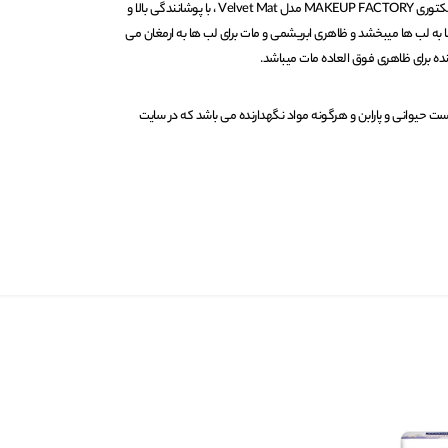
رژلب جامد مات شماره 29 میکاپ فکتوری MAKEUP FACTORY مدل Velvet Mat ، با پوشانندگی بالا و
 به لب ها میبخشد و ظاهری ابریشمی و مات برای لب ها به ارمغان می
ده برای ظاهری فوق العاده مات میباشد.
حیوانی و پارابن و هرگونه مواد نگهدارنده می باشد که در سایت