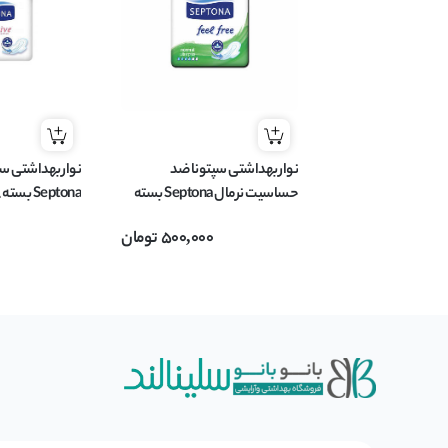
نوار بهداشتی سپتونا ضد
نوار بهداشتی 
حساسیت نرمال Septona بسته
Septona بسته ۸ عددی
10 عددی
500,000
تومان