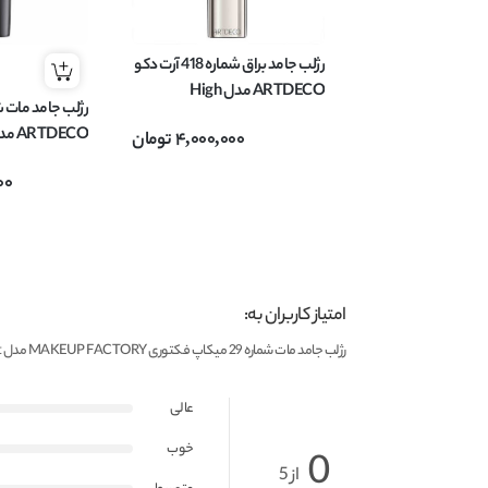
رژلب جامد براق شماره 418 آرت دکو
ARTDECO مدل High
performance وزن 4 گرم
4,000,000
تومان
وزن 4 گرم
00
امتیاز کاربران به:
رژلب جامد مات شماره 29 میکاپ فکتوری MAKEUP FACTORY مدل Velvet Mat حجم 4 گرم
عالی
خوب
0
از 5