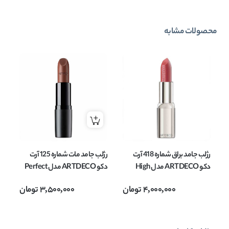
محصولات مشابه
رژلب جامد براق شماره 418 آرت
رژلب جامد مات شماره 125 آرت
دکو ARTDECO مدل High
دکو ARTDECO مدل Perfect
performance وزن 4 گرم
Mat وزن 4 گرم
Mat و
4,000,000
تومان
3,500,000
تومان