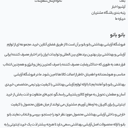
بلاگ
نحوه ارسال سفارشات
آرشیو اخبار
رتبه بندی باشگاه مشتریان
درباره ما
بانو بانو
فروشگاه آرایشی بهداشتی بانو بانو بر آن است تا از طریق فضای آنلاین خرید، مجموعه‌ ای از لوازم
آرایشی و بهداشتی برتر بهترین برندهای بین المللی و تولیدات ایران را در اختیار مصرف کننده ایرانی
قرار دهد به طوری که حداکثر رضایت مصرف کننده با صرف کمترین زمان و انرژی و همچنین انتخاب
مناسب و هوشمندانه و اطمینان خاطر از اصالت کالا ها تامین شود. ما در فروشگاه آرایشی
بهداشتی بانو بانو آماده ایم تا با ارائه لوازم آرایشی بهداشتی با کیفیت برتر، تیمی متخصص، خریدی
آسان و مطمئن، تحویل به موقع کالا و پشتیبانی پاسخگو، تجربه‌ای متفاوت و لذت بخش از خرید
اینترنتی را برای کاربران به ارمغان آوریم. مشتريان می توانند از ميان هزاران محصول با کيفيت
خارجی و داخلی آرایشی بهداشتی محصول مورد نظر خود را جستجو ، بررسی و انتخاب نمايند.بانو
بانو با ارائه محصولات اصل آرایشی بهداشتی سعی دارد تا هرچه بیشتر لذت یک خرید اینترنتی را به