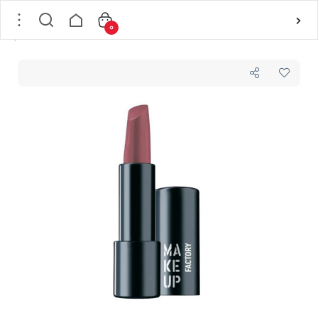
0
خانه
/
لوازم آرایشی
/
آرایش لب
/
رژلب جامد
/
رژلب نیمه مات مگنتی شماره 150 میکاپ فکتوری MAKEUP FACTORY مدل semi-mat &long-lasting حجم 4 گرم