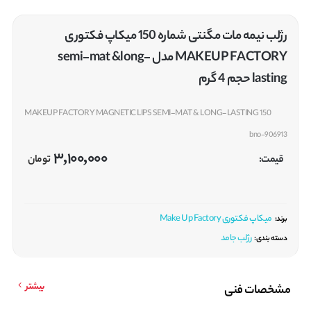
رژلب نیمه مات مگنتی شماره 150 میکاپ فکتوری
MAKEUP FACTORY مدل semi-mat &long-
lasting حجم 4 گرم
MAKEUP FACTORY MAGNETIC LIPS SEMI-MAT & LONG-LASTING 150
bno-906913
3,100,000
قیمت:
تومان
میکاپ فکتوری Make Up Factory
برند:
رژلب جامد
دسته بندی:
بیشتر
مشخصات فنی