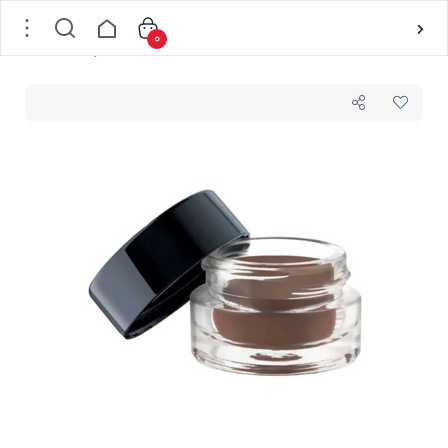
0
خانه
/
لوازم آرایشی
/
آرایش ابرو
/
سایه ابرو
/
کرم ابرو شماره 10 میکاپ فکتوری MAKEUP FACTORY مدل Ultra Stay وزن 5 گرم