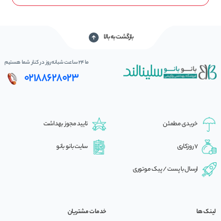
بازگشت به بالا
ما 24 ساعت شبانه‌روز در کنار شما هستیم
02188628023
خریدی مطمئن
تایید مجوز بهداشت
7 روزکاری
سایت بانو بانو
ارسال با پست / پیک موتوری
لینک ها
خدمات مشتریان