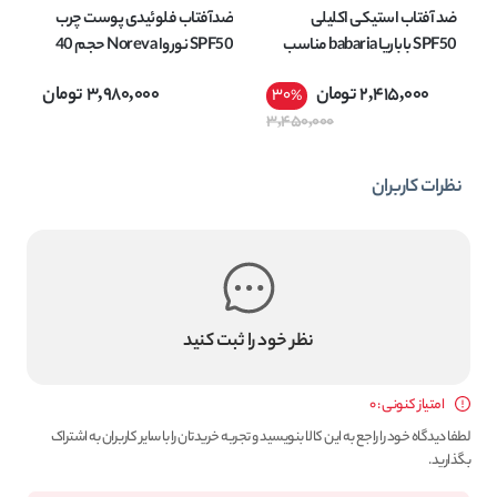
ضد آفتاب استیکی اکلیلی
ضدآفتاب فلوئیدی پوست چرب
ژل
SPF50 باباریا babaria مناسب
SPF50 نوروا Noreva حجم 40
انواع پوست وزن 20 گرم
میل
AY
2,415,000
تومان
3,980,000
تومان
30
%
3,450,000
نظرات کاربران
نظر خود را ثبت کنید
امتیاز کنونی : 0
لطفا دیدگاه خود را راجع به این کالا بنویسید و تجربه خریدتان را با سایر کاربران به اشتراک
بگذارید.