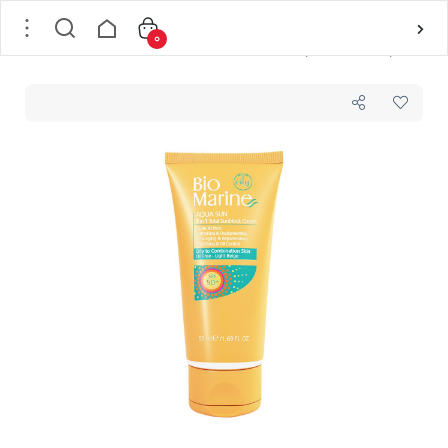
0
خانه
/
پوست
/
مراقبت پوست
/
ضد آفتاب
/
کرم ضد آفتاب رنگ بژ طبیعی روشن کننده و ضدچروک spf50 مناسب برای پوست های چرب و مختلط بایومارین