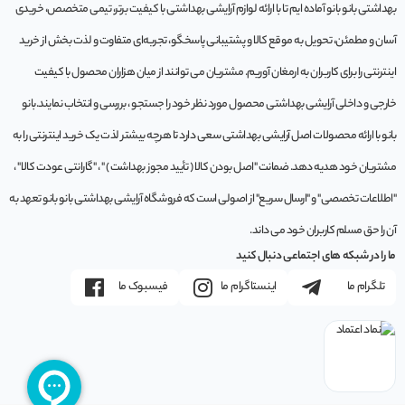
بهداشتی بانو بانو آماده ایم تا با ارائه لوازم آرایشی بهداشتی با کیفیت برتر، تیمی متخصص، خریدی
آسان و مطمئن، تحویل به موقع کالا و پشتیبانی پاسخگو، تجربه‌ای متفاوت و لذت بخش از خرید
اینترنتی را برای کاربران به ارمغان آوریم. مشتريان می توانند از ميان هزاران محصول با کيفيت
خارجی و داخلی آرایشی بهداشتی محصول مورد نظر خود را جستجو ، بررسی و انتخاب نمايند.بانو
بانو با ارائه محصولات اصل آرایشی بهداشتی سعی دارد تا هرچه بیشتر لذت یک خرید اینترنتی را به
مشتریان خود هدیه دهد. ضمانت "اصل بودن کالا ( تأیید مجوز بهداشت ) " ، "گارانتی عودت کالا" ،
"اطلاعات تخصصی" و "ارسال سریع" از اصولی است که فروشگاه آرایشی بهداشتی بانو بانو تعهد به
آن را حق مسلم کاربران خود می داند.
ما را در شبکه های اجتماعی دنبال کنید
تلگرام ما
اینستاگرام ما
فیسبوک ما