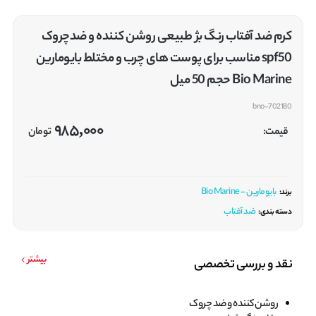
کرم ضد آفتاب رنگ بژ طبیعی روشن کننده و ضدچروک
spf50 مناسب برای پوست های چرب و مختلط بایومارین
Bio Marine حجم 50 میل
bno-702180
985,000
قیمت:
تومان
بایومارین - Bio Marine
برند:
ضد آفتاب
دسته بندی:
بیشتر
نقد و بررسی تخصصی
روشن کننده و ضد چروک