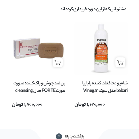
مشتریانی که از این مورد خریداری کرده اند
شامپو محافظت کننده باباریا
پن ضد جوش و پاک کننده صورت
babari مدل سرکه Vinegar
فورت FORTE مدل cleansing
مناسب انواع مو حجم 700 میل
bar مناسب پوست چرب و جوش
1,620,000
تومان
1,700,000
تومان
دار وزن 100 گرم
می
بازگشت به بالا