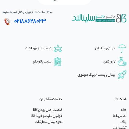
ما 24 ساعت شبانه‌روز در کنار شما هستیم
02188628023
خریدی مطمئن
تایید مجوز بهداشت
7 روزکاری
سایت بانو بانو
ارسال با پست / پیک موتوری
لینک ها
خدمات مشتریان
خانه
ضمانت اصل بودن کالا
تماس با ما
قوانین سایت و خرید کالا
بلاگ
نحوه ارسال سفارشات
آرشیو اخبار