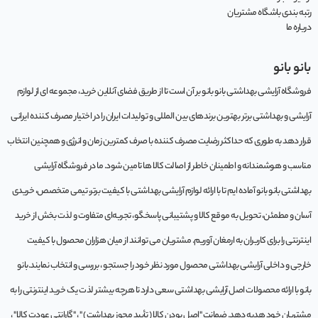
رتبه بندی باشگاه مشتریان
درباره ما
بانو بانو
فروشگاه آرایشی بهداشتی بانو بانو بر آن است تا از طریق فضای آنلاین خرید، مجموعه‌ ای از لوازم
آرایشی و بهداشتی برتر بهترین برندهای بین المللی و تولیدات ایران را در اختیار مصرف کننده ایرانی
قرار دهد به طوری که حداکثر رضایت مصرف کننده با صرف کمترین زمان و انرژی و همچنین انتخاب
مناسب و هوشمندانه و اطمینان خاطر از اصالت کالا ها تامین شود. ما در فروشگاه آرایشی
بهداشتی بانو بانو آماده ایم تا با ارائه لوازم آرایشی بهداشتی با کیفیت برتر، تیمی متخصص، خریدی
آسان و مطمئن، تحویل به موقع کالا و پشتیبانی پاسخگو، تجربه‌ای متفاوت و لذت بخش از خرید
اینترنتی را برای کاربران به ارمغان آوریم. مشتريان می توانند از ميان هزاران محصول با کيفيت
خارجی و داخلی آرایشی بهداشتی محصول مورد نظر خود را جستجو ، بررسی و انتخاب نمايند.بانو
بانو با ارائه محصولات اصل آرایشی بهداشتی سعی دارد تا هرچه بیشتر لذت یک خرید اینترنتی را به
مشتریان خود هدیه دهد. ضمانت "اصل بودن کالا ( تأیید مجوز بهداشت ) " ، "گارانتی عودت کالا" ،