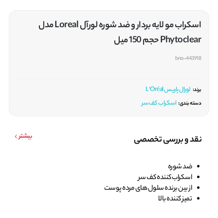
اسکراب مو لایه بردار و ضد شوره لورآل Loreal مدل
Phytoclear حجم 150 میل
bno-443918
لورال پاریس L'Oréal
برند:
اسکراب کف سر
دسته بندی:
بیشتر
نقد و بررسی تخصصی
ضد شوره
اسکراب کننده کف سر
از بین برنده سلول های مرده پوست
تمیز کننده بالا