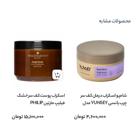
محصولات مشابه
شامپو اسکراب درمان کف سر
اسکراب پوست کف سر خشک
ژل
چرب یانسی YUNSEY مدل
فیلیپ مارتین PHILIP
DETOX حجم 400 میل
MARTINS مدل Scalp Scrub
حجم 
4,600,000
تومان
15,100,000
تومان
حجم 500 میل