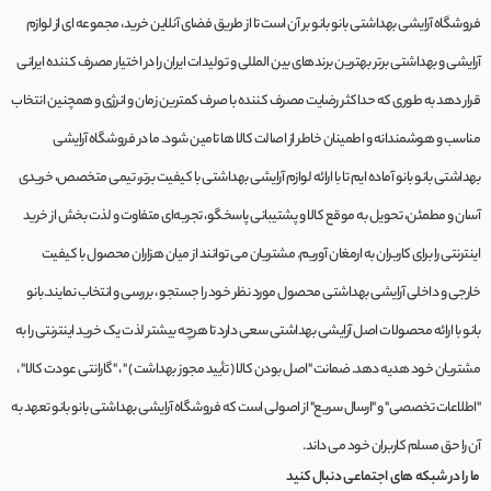
فروشگاه آرایشی بهداشتی بانو بانو بر آن است تا از طریق فضای آنلاین خرید، مجموعه‌ ای از لوازم
آرایشی و بهداشتی برتر بهترین برندهای بین المللی و تولیدات ایران را در اختیار مصرف کننده ایرانی
قرار دهد به طوری که حداکثر رضایت مصرف کننده با صرف کمترین زمان و انرژی و همچنین انتخاب
مناسب و هوشمندانه و اطمینان خاطر از اصالت کالا ها تامین شود. ما در فروشگاه آرایشی
بهداشتی بانو بانو آماده ایم تا با ارائه لوازم آرایشی بهداشتی با کیفیت برتر، تیمی متخصص، خریدی
آسان و مطمئن، تحویل به موقع کالا و پشتیبانی پاسخگو، تجربه‌ای متفاوت و لذت بخش از خرید
اینترنتی را برای کاربران به ارمغان آوریم. مشتريان می توانند از ميان هزاران محصول با کيفيت
خارجی و داخلی آرایشی بهداشتی محصول مورد نظر خود را جستجو ، بررسی و انتخاب نمايند.بانو
بانو با ارائه محصولات اصل آرایشی بهداشتی سعی دارد تا هرچه بیشتر لذت یک خرید اینترنتی را به
مشتریان خود هدیه دهد. ضمانت "اصل بودن کالا ( تأیید مجوز بهداشت ) " ، "گارانتی عودت کالا" ،
"اطلاعات تخصصی" و "ارسال سریع" از اصولی است که فروشگاه آرایشی بهداشتی بانو بانو تعهد به
آن را حق مسلم کاربران خود می داند.
ما را در شبکه های اجتماعی دنبال کنید