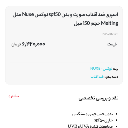
اسپری ضد آفتاب صورت و بدن spf50 نوکس Nuxe مدل
Melting حجم 150 میل
bno-012525
6,420,000
قیمت:
تومان
نوکس - NUXE
برند:
ضد آفتاب
دسته بندی:
بیشتر
نقد و بررسی تخصصی
بدون حس چربی و سنگینی
حاوی spf50
محافظت کننده UVA و UVB