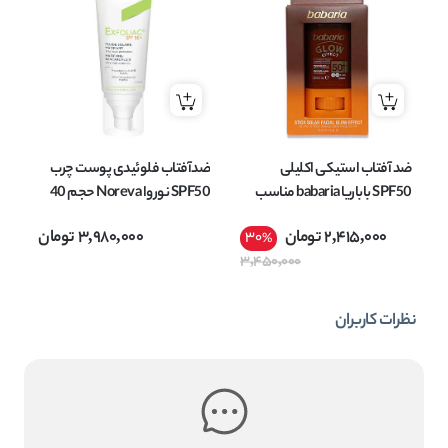
ضد آفتاب استیکی اکلیلی
ضدآفتاب فلوئیدی پوست چرب
ژل
SPF50 باباریا babaria مناسب
SPF50 نوروا Noreva حجم 40
انواع پوست وزن 20 گرم
میل
AY
2,415,000
تومان
3,980,000
تومان
30
%
3,450,000
نظرات کاربران