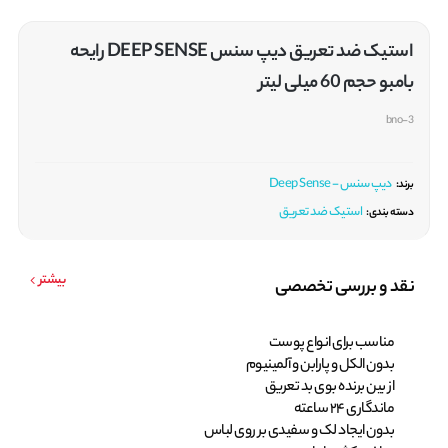
استیک ضد تعریق دیپ سنس DEEP SENSE رایحه
بامبو حجم 60 میلی لیتر
bno-3
دیپ سنس - Deep Sense
برند:
استیک ضد تعریق
دسته بندی:
بیشتر
نقد و بررسی تخصصی
مناسب برای انواع پوست
بدون الکل و پارابن و آلمینیوم
از بین برنده بوی بد تعریق
ماندگاری 24 ساعته
بدون ایجاد لک و سفیدی بر روی لباس