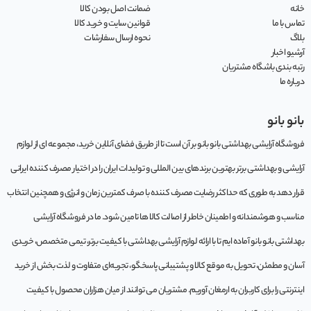
خانه
ضمانت اصل بودن کالا
تماس با ما
قوانین سایت و خرید کالا
بلاگ
نحوه ارسال سفارشات
آرشیو اخبار
رتبه بندی باشگاه مشتریان
درباره ما
بانو بانو
فروشگاه آرایشی بهداشتی بانو بانو بر آن است تا از طریق فضای آنلاین خرید، مجموعه‌ ای از لوازم
آرایشی و بهداشتی برتر بهترین برندهای بین المللی و تولیدات ایران را در اختیار مصرف کننده ایرانی
قرار دهد به طوری که حداکثر رضایت مصرف کننده با صرف کمترین زمان و انرژی و همچنین انتخاب
مناسب و هوشمندانه و اطمینان خاطر از اصالت کالا ها تامین شود. ما در فروشگاه آرایشی
بهداشتی بانو بانو آماده ایم تا با ارائه لوازم آرایشی بهداشتی با کیفیت برتر، تیمی متخصص، خریدی
آسان و مطمئن، تحویل به موقع کالا و پشتیبانی پاسخگو، تجربه‌ای متفاوت و لذت بخش از خرید
اینترنتی را برای کاربران به ارمغان آوریم. مشتريان می توانند از ميان هزاران محصول با کيفيت