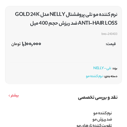
نرم کننده مو نلی پروفشنال NELLY مدل GOLD 24K
ANTI-HAIR LOSS ضد ریزش حجم 400 میل
bno-243433
1,100,000
قیمت:
تومان
نلی - NELLY
برند:
نرم کننده مو
دسته بندی:
بیشتر
نقد و بررسی تخصصی
نرم کننده مو
ضد ریزش مو
تقویت کننده تار های مو