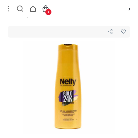
0
خانه
/
مو
/
بهداشت و مراقبت مو
/
نرم کننده مو
/
نرم کننده مو نلی پروفشنال NELLY مدل GOLD 24K ANTI-HAIR LOSS ضد ریزش حجم 400 میل