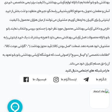
بهداشتی بانو بانو آماده ایم تا با ارائه لوازم آرایشی بهداشتی با کیفیت برتر، تیمی متخصص، خریدی
آسان و مطمئن، تحویل به موقع کالا و پشتیبانی پاسخگو، تجربه‌ای متفاوت و لذت بخش از خرید
اینترنتی را برای کاربران به ارمغان آوریم. مشتريان می توانند از ميان هزاران محصول با کيفيت
خارجی و داخلی آرایشی بهداشتی محصول مورد نظر خود را جستجو ، بررسی و انتخاب نمايند.بانو
بانو با ارائه محصولات اصل آرایشی بهداشتی سعی دارد تا هرچه بیشتر لذت یک خرید اینترنتی را به
مشتریان خود هدیه دهد. ضمانت "اصل بودن کالا ( تأیید مجوز بهداشت ) " ، "گارانتی عودت کالا" ،
"اطلاعات تخصصی" و "ارسال سریع" از اصولی است که فروشگاه آرایشی بهداشتی بانو بانو تعهد به
آن را حق مسلم کاربران خود می داند.
ما را در شبکه های اجتماعی دنبال کنید
تلگرام ما
اینستاگرام ما
فیسبوک ما