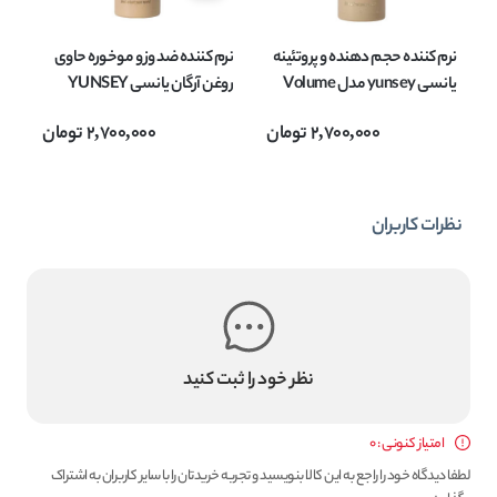
نرم کننده حجم دهنده و پروتئینه
نرم کننده ضد وز و موخوره حاوی
ما
یانسی yunsey مدل Volume
روغن آرگان یانسی YUNSEY
حجم 300 میل
مدل NOFRIZZ حجم 300 میل
2,700,000
تومان
2,700,000
تومان
inga
نظرات کاربران
نظر خود را ثبت کنید
امتیاز کنونی : 0
لطفا دیدگاه خود را راجع به این کالا بنویسید و تجربه خریدتان را با سایر کاربران به اشتراک