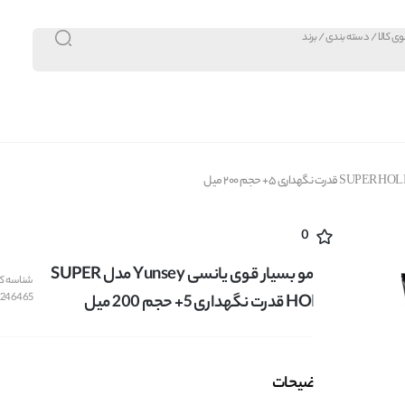
0
ژل مو بسیار قوی یانسی Yunsey مدل SUPER
شناسه کال
246465
HOLD قدرت نگهداری 5+ حجم 200 میل
توضیحات