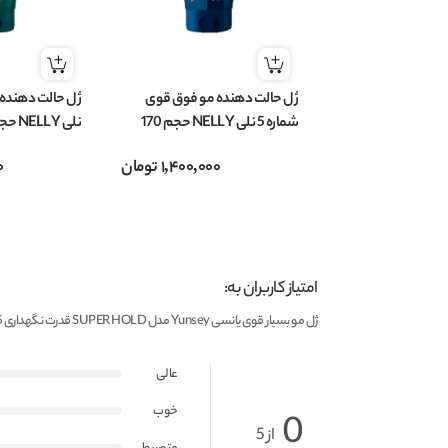
ژل حالت دهنده مو فوق قوی
شماره 5 نلی NELLY حجم 170
نلی NELLY حجم 170 میل
میل
1,400,000
تومان
0
امتیاز کاربران به:
ژل مو بسیار قوی یانسی Yunsey مدل SUPER HOLD قدرت نگهداری 5+ حجم 200 میل
عالی
خوب
0
از 5