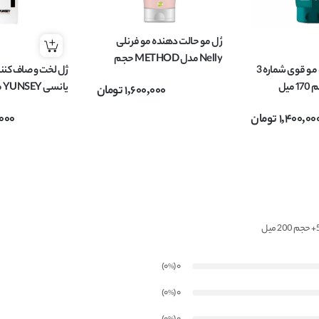
ژل مو حالت دهنده مو فر نلی
Nelly مدل METHOD حجم
ژل حالت دهنده مو قوی شماره 3
ژل لخت و صاف کنن
200 میل
1,600,000
تومان
Hair حجم 250 میلی لیتر
1,400,00
تومان
000
)
(0
0
%
)
(0
0
%