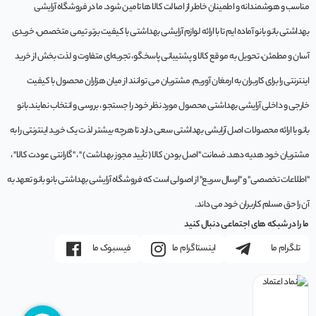
مناسب و هوشمندانه و اطمینان خاطر از اصالت کالا ها تامین شود. ما در فروشگاه آرایشی
بهداشتی بانو بانو آماده ایم تا با ارائه لوازم آرایشی بهداشتی با کیفیت برتر، تیمی متخصص، خریدی
آسان و مطمئن، تحویل به موقع کالا و پشتیبانی پاسخگو، تجربه‌ای متفاوت و لذت بخش از خرید
اینترنتی را برای کاربران به ارمغان آوریم. مشتريان می توانند از ميان هزاران محصول با کيفيت
خارجی و داخلی آرایشی بهداشتی محصول مورد نظر خود را جستجو ، بررسی و انتخاب نمايند.بانو
بانو با ارائه محصولات اصل آرایشی بهداشتی سعی دارد تا هرچه بیشتر لذت یک خرید اینترنتی را به
مشتریان خود هدیه دهد. ضمانت "اصل بودن کالا ( تأیید مجوز بهداشت ) " ، "گارانتی عودت کالا" ،
"اطلاعات تخصصی" و "ارسال سریع" از اصولی است که فروشگاه آرایشی بهداشتی بانو بانو تعهد به
آن را حق مسلم کاربران خود می داند.
ما را در شبکه های اجتماعی دنبال کنید
تلگرام ما
اینستاگرام ما
فیسبوک ما