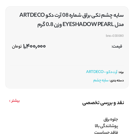
سایه چشم تکی براق شماره 08 آرت دکو ARTDECO
مدل EYESHADOW PEARL وزن 0.8 گرم
bno-030080
1,400,000
قیمت:
تومان
آرت دکو - ARTDECO
برند:
سایه چشم
دسته بندی:
بیشتر
نقد و بررسی تخصصی
جلوه براق
پوشانندگی بالا
فاقد حساسیت