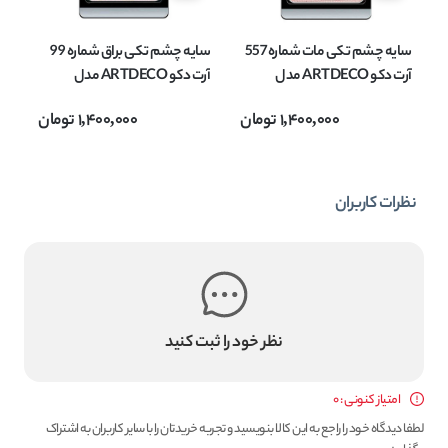
سایه چشم تکی مات شماره 557
سایه چشم تکی براق شماره 99
آرت دکو ARTDECO مدل
آرت دکو ARTDECO مدل
EYESHADOW MATT وزن
EYESHADOW وزن 0.8 گرم
OW
1,400,000
تومان
1,400,000
تومان
0.8 گرم
نظرات کاربران
نظر خود را ثبت کنید
امتیاز کنونی : 0
لطفا دیدگاه خود را راجع به این کالا بنویسید و تجربه خریدتان را با سایر کاربران به اشتراک