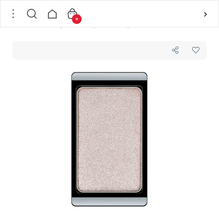
0
خانه
/
لوازم آرایشی
/
لوازم آرایش چشم
/
سایه چشم
/
سایه چشم تکی براق شماره 08 آرت دکو ARTDECO مدل EYESHADOW PEARL وزن 0.8 گرم