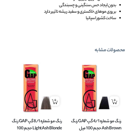
بدون ایجاد حس سنگینی و چسبندگی
بر روی موهای خاکستری و سفید ریشه تاثییر دارد
ساخت کشور اسپانیا
محصولات مشابه
رنگ مو شماره 4/1 گپ GAP رنگ
رنگ مو شماره 8/1 گپ GAP رنگ
Ash Brown حجم 100 میل
Light Ash Blonde حجم 100