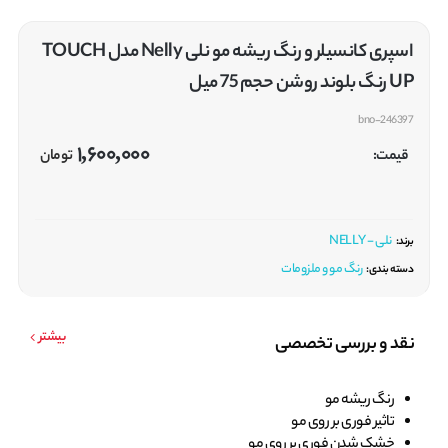
اسپری کانسیلر و رنگ ریشه مو نلی Nelly مدل TOUCH
UP رنگ بلوند روشن حجم 75 میل
bno-246397
1,600,000
قیمت:
تومان
نلی - NELLY
برند:
رنگ مو و ملزومات
دسته بندی:
بیشتر
نقد و بررسی تخصصی
رنگ ریشه مو
تاثیر فوری بر روی مو
خشک شدن فوری بر روی مو