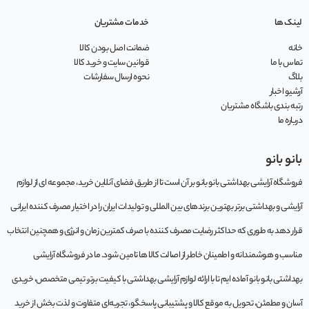
لینک ها
خدمات مشتریان
خانه
ضمانت اصل بودن کالا
تماس با ما
قوانین سایت و خرید کالا
بلاگ
نحوه ارسال سفارشات
آرشیو اخبار
رتبه بندی باشگاه مشتریان
درباره ما
بانو بانو
فروشگاه آرایشی بهداشتی بانو بانو بر آن است تا از طریق فضای آنلاین خرید، مجموعه‌ ای از لوازم
آرایشی و بهداشتی برتر بهترین برندهای بین المللی و تولیدات ایران را در اختیار مصرف کننده ایرانی
قرار دهد به طوری که حداکثر رضایت مصرف کننده با صرف کمترین زمان و انرژی و همچنین انتخاب
مناسب و هوشمندانه و اطمینان خاطر از اصالت کالا ها تامین شود. ما در فروشگاه آرایشی
بهداشتی بانو بانو آماده ایم تا با ارائه لوازم آرایشی بهداشتی با کیفیت برتر، تیمی متخصص، خریدی
آسان و مطمئن، تحویل به موقع کالا و پشتیبانی پاسخگو، تجربه‌ای متفاوت و لذت بخش از خرید