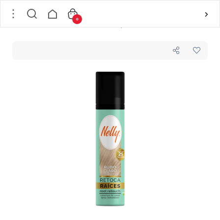
0
خانه
/
مو
/
رنگ مو و ملزومات
/
اسپری کانسیلر و رنگ ریشه مو نلی Nelly مدل TOUCH UP رنگ بلوند روشن حجم 75 میل