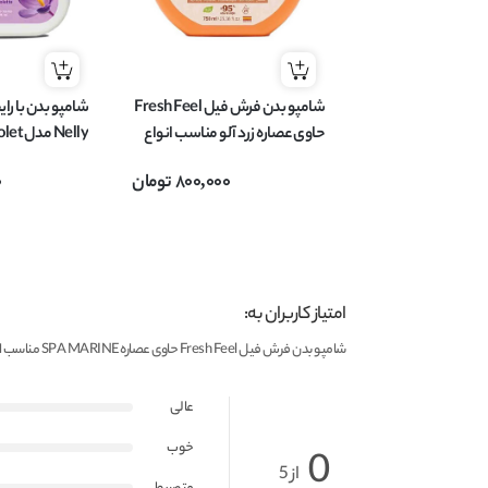
شامپو بدن فرش فیل Fresh Feel
شامپو بدن با را
حاوی عصاره زرد آلو مناسب انواع
Nelly مدل Violet حجم 750 میل
پوست حجم 750 میل
800,000
تومان
0
امتیاز کاربران به:
شامپو بدن فرش فیل Fresh Feel حاوی عصاره SPA MARINE مناسب انواع پوست حجم 750 میل
عالی
خوب
0
از 5