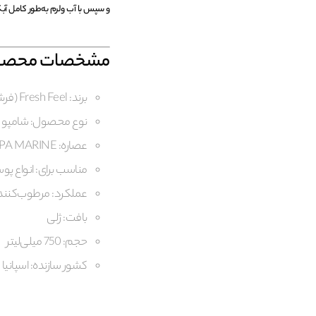
و سپس با آب ولرم به‌طور کامل آب
مشخصات محصو
برند: Fresh Feel (فرش فیل)
نوع محصول: شامپو ب
عصاره: SPA MARINE
مناسب برای: انواع پ
عملکرد: مرطوب‌کننده، پا
بافت: ژلی
حجم: 750 میلی‌لیتر
کشور سازنده: اسپانیا