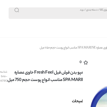
0
شامپو بدن فرش فیل Fresh Feel حاوی عصاره
شناسه ک
bno-
SPA MARINE مناسب انواع پوست حجم 750 میل
247592
توضیحات