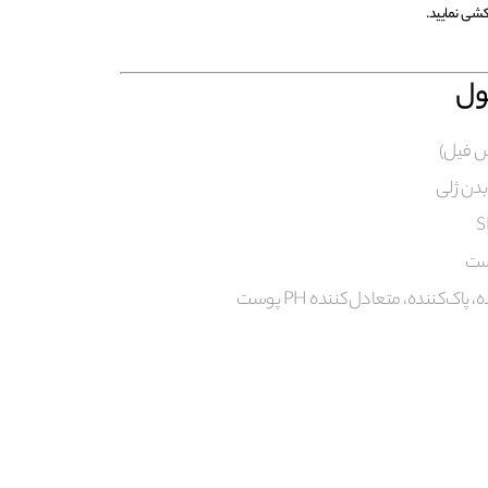
کشی نمایید.
ل
دن ژلی
وست
ک‌کننده، متعادل‌کننده PH پوست