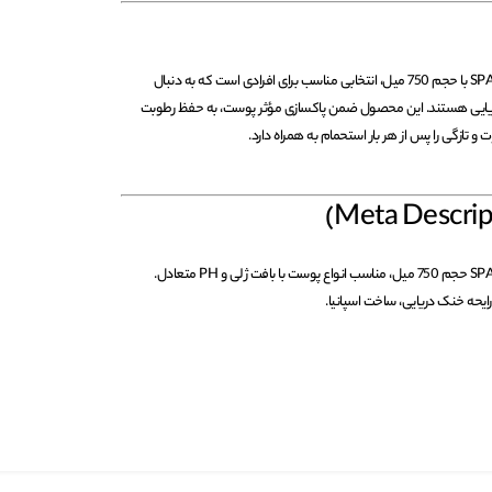
شامپو بدن فرش فیل SPA MARINE با حجم 750 میل، انتخابی مناسب برای افرادی است که به دنبال
 دریایی هستند. این محصول ضمن پاکسازی مؤثر پوست، به حفظ رطوبت
تازگی را پس از هر بار استحمام به همراه دارد.
شامپو بدن فرش فیل SPA MARINE حجم 750 میل، مناسب انواع پوست با بافت ژلی و PH متعادل.
رایحه خنک دریایی، ساخت اسپانیا.