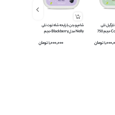
نارگیل نلی
شامپو بدن با رایحه شاه توت نلی
شامپو بدن با رایحه ت
Nelly مدل Coconut حجم 750
Nelly مدلBlackberry حجم
نلی Nelly 
750 میل
حجم 750 میل
1,000,
تومان
1,000,000
تومان
0,000