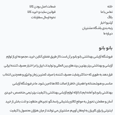
خانه
ضمانت اصل بودن کالا
تماس با ما
قوانین سایت و خرید کالا
بلاگ
نحوه ارسال سفارشات
آرشیو اخبار
رتبه بندی باشگاه مشتریان
درباره ما
بانو بانو
فروشگاه آرایشی بهداشتی بانو بانو بر آن است تا از طریق فضای آنلاین خرید، مجموعه‌ ای از لوازم
آرایشی و بهداشتی برتر بهترین برندهای بین المللی و تولیدات ایران را در اختیار مصرف کننده ایرانی
قرار دهد به طوری که حداکثر رضایت مصرف کننده با صرف کمترین زمان و انرژی و همچنین انتخاب
مناسب و هوشمندانه و اطمینان خاطر از اصالت کالا ها تامین شود. ما در فروشگاه آرایشی
بهداشتی بانو بانو آماده ایم تا با ارائه لوازم آرایشی بهداشتی با کیفیت برتر، تیمی متخصص، خریدی
آسان و مطمئن، تحویل به موقع کالا و پشتیبانی پاسخگو، تجربه‌ای متفاوت و لذت بخش از خرید
اینترنتی را برای کاربران به ارمغان آوریم. مشتريان می توانند از ميان هزاران محصول با کيفيت