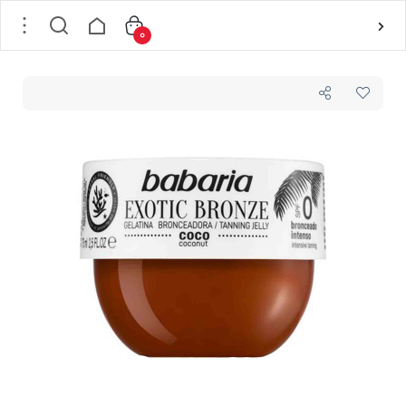
0
خانه
/
بدن
/
محصولات مراقبت از بدن
/
برنزه کننده بدن
/
ژلاتین برنز نارگیل spf0 باباریا babaria حجم 75 میلی لیتر