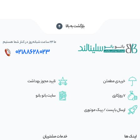
می
بازگشت به بالا
ما 24 ساعت شبانه‌روز در کنار شما هستیم
02188628023
خریدی مطمئن
تایید مجوز بهداشت
7 روزکاری
سایت بانو بانو
ارسال با پست / پیک موتوری
لینک ها
خدمات مشتریان