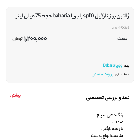
ژلاتین برنز نارگیل spf0 باباریا babaria حجم 75 میلی لیتر
bno-490368
1,200,000
قیمت:
تومان
باباریا Babaria
برند:
برنزه کننده بدن
دسته بندی:
بیشتر
نقد و بررسی تخصصی
رنگ دهی سریع
ضد آب
با رایحه نارگیل
مناسب انواع پوست