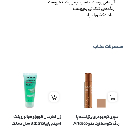
آبرسانی پوست مناسب مرطوب کننده پوست
رنگدهی شکلاتی به پوست
ساخت کشور اسپانیا
محصولات مشابه
اسپری کرم پودری برنز کننده پا
ژل افترسان آلوورا و هیالوروینک
اف
رنگ متوسط آرت دکو Artdeco
اسید باباریا Babaria مدل ضدلک