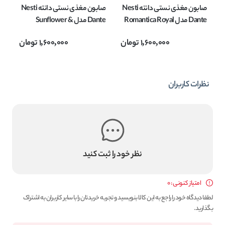
صابون مغذی نستی دانته Nesti
صابون مغذی نستی دانته Nesti
Dante مدل Romantica Royal
Dante مدل Sunflower &
Lily and Narcissus وزن 250
Saffron وزن 200 گرم
وزن 0
1,600,000
تومان
1,600,000
تومان
گرم
نظرات کاربران
نظر خود را ثبت کنید
امتیاز کنونی : 0
لطفا دیدگاه خود را راجع به این کالا بنویسید و تجربه خریدتان را با سایر کاربران به اشتراک
بگذارید.