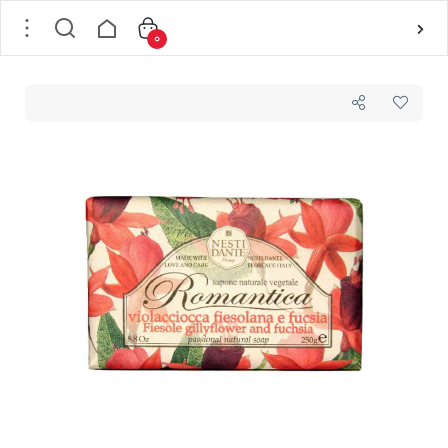
0
خانه
/
بدن
/
بهداشت بدن
/
صابون
/
صابون مغذی نستی دانته Nesti Dante مدل romantica fiesole gillyflower and fuchsia وزن 250 گرم