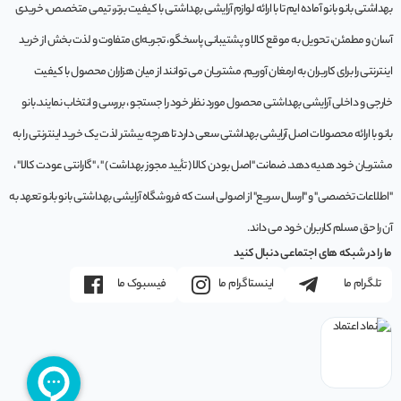
بهداشتی بانو بانو آماده ایم تا با ارائه لوازم آرایشی بهداشتی با کیفیت برتر، تیمی متخصص، خریدی
آسان و مطمئن، تحویل به موقع کالا و پشتیبانی پاسخگو، تجربه‌ای متفاوت و لذت بخش از خرید
اینترنتی را برای کاربران به ارمغان آوریم. مشتريان می توانند از ميان هزاران محصول با کيفيت
خارجی و داخلی آرایشی بهداشتی محصول مورد نظر خود را جستجو ، بررسی و انتخاب نمايند.بانو
بانو با ارائه محصولات اصل آرایشی بهداشتی سعی دارد تا هرچه بیشتر لذت یک خرید اینترنتی را به
مشتریان خود هدیه دهد. ضمانت "اصل بودن کالا ( تأیید مجوز بهداشت ) " ، "گارانتی عودت کالا" ،
"اطلاعات تخصصی" و "ارسال سریع" از اصولی است که فروشگاه آرایشی بهداشتی بانو بانو تعهد به
آن را حق مسلم کاربران خود می داند.
ما را در شبکه های اجتماعی دنبال کنید
تلگرام ما
اینستاگرام ما
فیسبوک ما