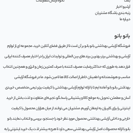
بلاگ
نحوه ارسال سفارشات
آرشیو اخبار
رتبه بندی باشگاه مشتریان
درباره ما
بانو بانو
فروشگاه آرایشی بهداشتی بانو بانو بر آن است تا از طریق فضای آنلاین خرید، مجموعه‌ ای از لوازم
آرایشی و بهداشتی برتر بهترین برندهای بین المللی و تولیدات ایران را در اختیار مصرف کننده ایرانی
قرار دهد به طوری که حداکثر رضایت مصرف کننده با صرف کمترین زمان و انرژی و همچنین انتخاب
مناسب و هوشمندانه و اطمینان خاطر از اصالت کالا ها تامین شود. ما در فروشگاه آرایشی
بهداشتی بانو بانو آماده ایم تا با ارائه لوازم آرایشی بهداشتی با کیفیت برتر، تیمی متخصص، خریدی
آسان و مطمئن، تحویل به موقع کالا و پشتیبانی پاسخگو، تجربه‌ای متفاوت و لذت بخش از خرید
اینترنتی را برای کاربران به ارمغان آوریم. مشتريان می توانند از ميان هزاران محصول با کيفيت
خارجی و داخلی آرایشی بهداشتی محصول مورد نظر خود را جستجو ، بررسی و انتخاب نمايند.بانو
بانو با ارائه محصولات اصل آرایشی بهداشتی سعی دارد تا هرچه بیشتر لذت یک خرید اینترنتی را به