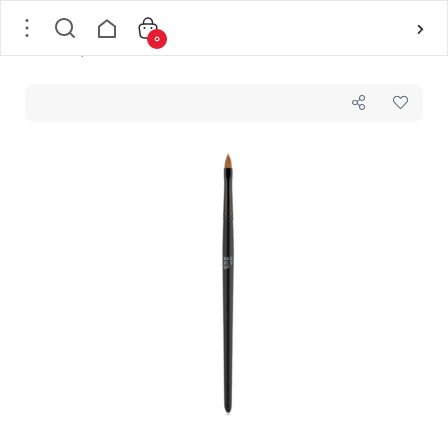
0
خانه
/
لوازم آرایشی
/
ابزار آرایش
/
شت و براش آرایشی
/
براش لب میکاپ فکتوری Makeup Factory