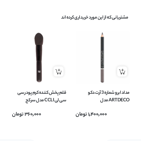
مشتریانی که از این مورد خریداری کرده اند
مداد ابرو شماره 3 آرت دکو
قلم پخش کننده کرم پودر سی
ARTDECO مدل
سی لی CCLI مدل سر کج
Augenbrauenstift وزن 1.1 گرم
1,400,000
تومان
360,000
تومان