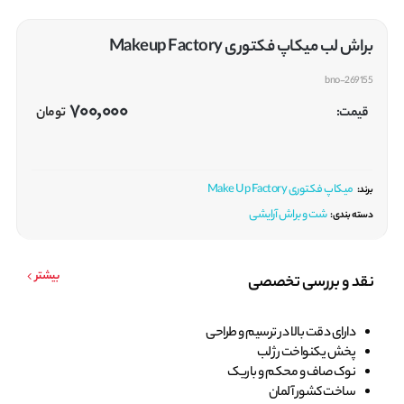
براش لب میکاپ فکتوری Makeup Factory
bno-269155
700,000
قیمت:
تومان
میکاپ فکتوری Make Up Factory
برند:
شت و براش آرایشی
دسته بندی:
بیشتر
نقد و بررسی تخصصی
دارای دقت بالا در ترسیم و طراحی
پخش یکنواخت رژ لب
نوک صاف و محکم و باریک
ساخت کشور آلمان