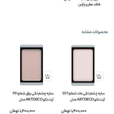
فاقد عطر و پارابن
محصولات مشابه
سایه چشم تکی مات شماره 557
سایه چشم تکی براق شماره 99
آرت دکو ARTDECO مدل
آرت دکو ARTDECO مدل
EYESHADOW MATT وزن
EYESHADOW وزن 0.8 گرم
OW
1,400,000
تومان
1,400,000
تومان
0.8 گرم