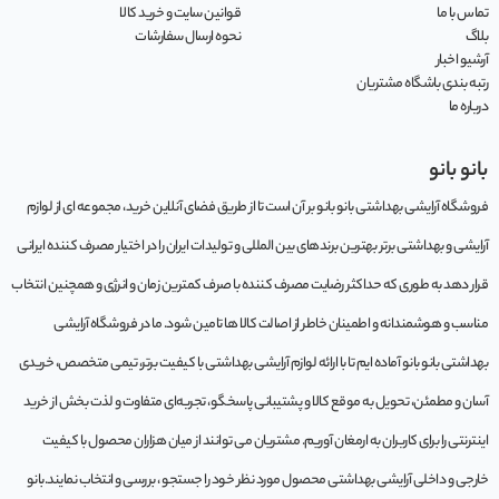
تماس با ما
قوانین سایت و خرید کالا
بلاگ
نحوه ارسال سفارشات
آرشیو اخبار
رتبه بندی باشگاه مشتریان
درباره ما
بانو بانو
فروشگاه آرایشی بهداشتی بانو بانو بر آن است تا از طریق فضای آنلاین خرید، مجموعه‌ ای از لوازم
آرایشی و بهداشتی برتر بهترین برندهای بین المللی و تولیدات ایران را در اختیار مصرف کننده ایرانی
قرار دهد به طوری که حداکثر رضایت مصرف کننده با صرف کمترین زمان و انرژی و همچنین انتخاب
مناسب و هوشمندانه و اطمینان خاطر از اصالت کالا ها تامین شود. ما در فروشگاه آرایشی
بهداشتی بانو بانو آماده ایم تا با ارائه لوازم آرایشی بهداشتی با کیفیت برتر، تیمی متخصص، خریدی
آسان و مطمئن، تحویل به موقع کالا و پشتیبانی پاسخگو، تجربه‌ای متفاوت و لذت بخش از خرید
اینترنتی را برای کاربران به ارمغان آوریم. مشتريان می توانند از ميان هزاران محصول با کيفيت
خارجی و داخلی آرایشی بهداشتی محصول مورد نظر خود را جستجو ، بررسی و انتخاب نمايند.بانو