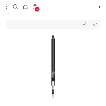
0
خانه
/
لوازم آرایشی
/
لوازم آرایش چشم
/
مداد چشم بادوام و ضدآب شماره 01 میکاپ فکتوری MAKEUP FACTORY مدل Smoky وزن 1.2 گرم