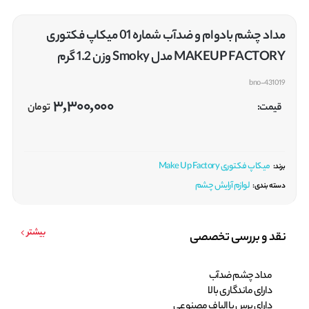
مداد چشم بادوام و ضدآب شماره 01 میکاپ فکتوری
MAKEUP FACTORY مدل Smoky وزن 1.2 گرم
bno-431019
3,300,000
قیمت:
تومان
میکاپ فکتوری Make Up Factory
برند:
لوازم آرایش چشم
دسته بندی:
بیشتر
نقد و بررسی تخصصی
مداد چشم ضدآب
دارای ماندگاری بالا
دارای برس با الیاف مصنوعی