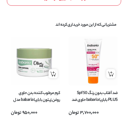
مشتریانی که از این مورد خریداری کرده اند
ضد آفتاب بدون رنگ Spf 50
کرم مرطوب کننده بدن حاوی
ما
PLUS باباریا babaria حاوی ضد
روغن زیتون باباریا babaria مدل
چروک ،ضد لک حجم 75 میل
OLIVE OIL حجم 250 میل
من
3,700,000
تومان
950,000
تومان
400