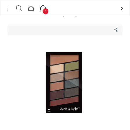
0
خانه
/
لوازم آرایشی
/
لوازم آرایش چشم
/
پالت سایه ده رنگ WET AND WILD مدلE759