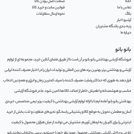
خانه
ضمانت اصل بودن کالا
تماس با ما
قوانین سایت و خرید کالا
بلاگ
نحوه ارسال سفارشات
آرشیو اخبار
رتبه بندی باشگاه مشتریان
درباره ما
بانو بانو
فروشگاه آرایشی بهداشتی بانو بانو بر آن است تا از طریق فضای آنلاین خرید، مجموعه‌ ای از لوازم
آرایشی و بهداشتی برتر بهترین برندهای بین المللی و تولیدات ایران را در اختیار مصرف کننده ایرانی
قرار دهد به طوری که حداکثر رضایت مصرف کننده با صرف کمترین زمان و انرژی و همچنین انتخاب
مناسب و هوشمندانه و اطمینان خاطر از اصالت کالا ها تامین شود. ما در فروشگاه آرایشی
بهداشتی بانو بانو آماده ایم تا با ارائه لوازم آرایشی بهداشتی با کیفیت برتر، تیمی متخصص، خریدی
آسان و مطمئن، تحویل به موقع کالا و پشتیبانی پاسخگو، تجربه‌ای متفاوت و لذت بخش از خرید
اینترنتی را برای کاربران به ارمغان آوریم. مشتريان می توانند از ميان هزاران محصول با کيفيت
خارجی و داخلی آرایشی بهداشتی محصول مورد نظر خود را جستجو ، بررسی و انتخاب نمايند.بانو