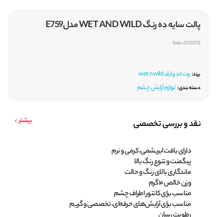
پالت سایه ده رنگ WET AND WILD مدلE759
bno-001078
وت اند وایلد wet n wild
برند:
لوازم آرایش چشم
دسته بندی:
بیشتر
نقد و بررسی تخصصی
دارای بافت ابریشمی، کرمی و نرم
پیگمنت و تنوع رنگ بالا
ماندگاری بالای رنگ و حالت
وزن خالص 10 گرم
مناسب برای کانتور اطراف چشم
مناسب برای آرایش‌های حرفه‌ای، تخصصی و گریم
رطوبت رسان