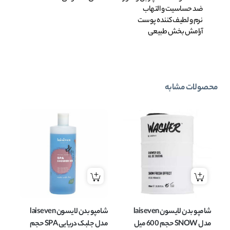
ضد حساسیت و التهاب
نرم و لطیف کننده پوست
آرامش بخش طبیعی
محصولات مشابه
شامپو بدن لایسون laiseven
شامپو بدن لایسون laiseven
مدل SNOW حجم 600 میل
مدل جلبک دریایی SPA حجم
مدل SION