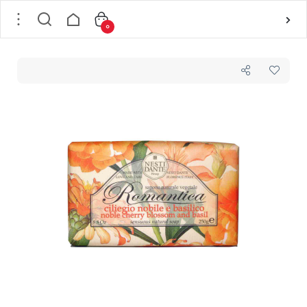
0
خانه
/
شوینده بدن
/
صابون مغذی نستی دانته Nesti Dante مدل شکوفه آلبالو و ریحان وزن 250 گرم