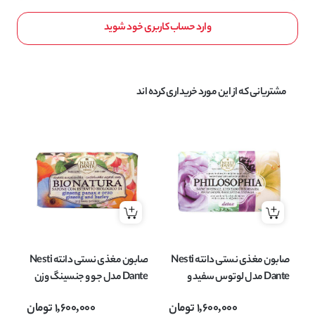
وارد حساب کاربری خود شوید
مشتریانی که از این مورد خریداری کرده اند
صابون مغذی نستی دانته Nesti
صابون مغذی نستی دانته Nesti
Dante مدل لوتوس سفید و
Dante مدل جو و جنسینگ وزن
اچینا وزن 250 گرم
250 گرم
tini
1,600,000
تومان
1,600,000
تومان