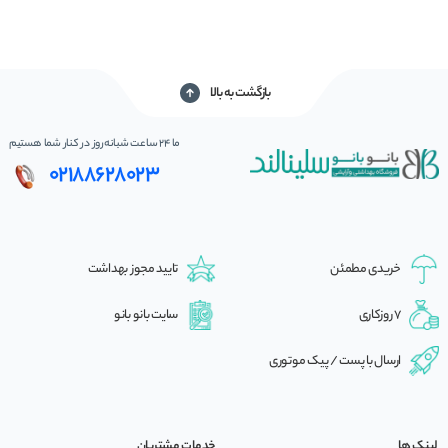
بازگشت به بالا
ما 24 ساعت شبانه‌روز در کنار شما هستیم
02188628023
خریدی مطمئن
تایید مجوز بهداشت
7 روزکاری
سایت بانو بانو
ارسال با پست / پیک موتوری
لینک ها
خدمات مشتریان