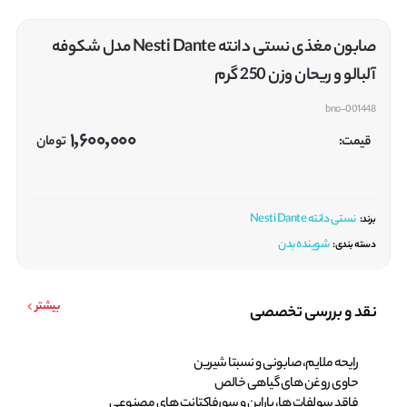
صابون مغذی نستی دانته Nesti Dante مدل شکوفه
آلبالو و ریحان وزن 250 گرم
bno-001448
1,600,000
قیمت:
تومان
نستی دانته Nesti Dante
برند:
شوینده بدن
دسته بندی:
بیشتر
نقد و بررسی تخصصی
رایحه ملایم، صابونی و نسبتا شیرین
حاوی روغن های گیاهی خالص
فاقد سولفات ها، پارابن و سورفاکتانت های مصنوعی