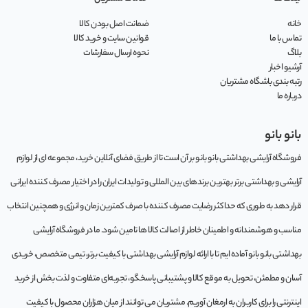
خانه
ضمانت اصل بودن کالا
تماس با ما
قوانین سایت و خرید کالا
بلاگ
نحوه ارسال سفارشات
آرشیو اخبار
رتبه بندی باشگاه مشتریان
درباره ما
بانو بانو
فروشگاه آرایشی بهداشتی بانو بانو بر آن است تا از طریق فضای آنلاین خرید، مجموعه‌ ای از لوازم
آرایشی و بهداشتی برتر بهترین برندهای بین المللی و تولیدات ایران را در اختیار مصرف کننده ایرانی
قرار دهد به طوری که حداکثر رضایت مصرف کننده با صرف کمترین زمان و انرژی و همچنین انتخاب
مناسب و هوشمندانه و اطمینان خاطر از اصالت کالا ها تامین شود. ما در فروشگاه آرایشی
بهداشتی بانو بانو آماده ایم تا با ارائه لوازم آرایشی بهداشتی با کیفیت برتر، تیمی متخصص، خریدی
آسان و مطمئن، تحویل به موقع کالا و پشتیبانی پاسخگو، تجربه‌ای متفاوت و لذت بخش از خرید
اینترنتی را برای کاربران به ارمغان آوریم. مشتريان می توانند از ميان هزاران محصول با کيفيت