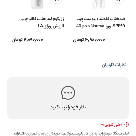
ضدآفتاب فلوئیدی پوست چرب
ژل کرم ضد آفتاب فاقد چربی
اس
SPF50 نوروا Noreva حجم 40
لاروش پوزای LA
میل
ROCHEPOSAY حجم 50 میل
ting
3,980,000
تومان
4,090,000
تومان
نظرات کاربران
نظر خود را ثبت کنید
امتیاز کنونی : 0
لطفا دیدگاه خود را راجع به این کالا بنویسید و تجربه خریدتان را با سایر کاربران به اشتراک