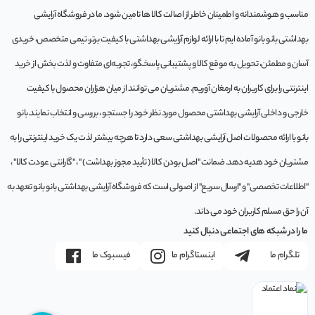
مناسب و هوشمندانه و اطمینان خاطر از اصالت کالا ها تامین شود. ما در فروشگاه آرایشی
بهداشتی بانو بانو آماده ایم تا با ارائه لوازم آرایشی بهداشتی با کیفیت برتر، تیمی متخصص، خریدی
آسان و مطمئن، تحویل به موقع کالا و پشتیبانی پاسخگو، تجربه‌ای متفاوت و لذت بخش از خرید
اینترنتی را برای کاربران به ارمغان آوریم. مشتريان می توانند از ميان هزاران محصول با کيفيت
خارجی و داخلی آرایشی بهداشتی محصول مورد نظر خود را جستجو ، بررسی و انتخاب نمايند.بانو
بانو با ارائه محصولات اصل آرایشی بهداشتی سعی دارد تا هرچه بیشتر لذت یک خرید اینترنتی را به
مشتریان خود هدیه دهد. ضمانت "اصل بودن کالا ( تأیید مجوز بهداشت ) " ، "گارانتی عودت کالا" ،
"اطلاعات تخصصی" و "ارسال سریع" از اصولی است که فروشگاه آرایشی بهداشتی بانو بانو تعهد به
آن را حق مسلم کاربران خود می داند.
ما را در شبکه های اجتماعی دنبال کنید
تلگرام ما
اینستاگرام ما
فیسبوک ما