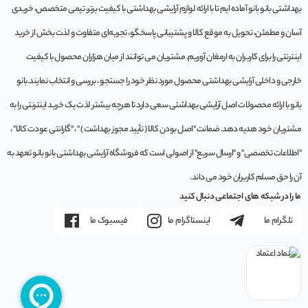
بهداشتی بانو بانو آماده ایم تا با ارائه لوازم آرایشی بهداشتی با کیفیت برتر، تیمی متخصص، خریدی
آسان و مطمئن، تحویل به موقع کالا و پشتیبانی پاسخگو، تجربه‌ای متفاوت و لذت بخش از خرید
اینترنتی را برای کاربران به ارمغان آوریم. مشتريان می توانند از ميان هزاران محصول با کيفيت
خارجی و داخلی آرایشی بهداشتی محصول مورد نظر خود را جستجو ، بررسی و انتخاب نمايند.بانو
بانو با ارائه محصولات اصل آرایشی بهداشتی سعی دارد تا هرچه بیشتر لذت یک خرید اینترنتی را به
مشتریان خود هدیه دهد. ضمانت "اصل بودن کالا ( تأیید مجوز بهداشت ) " ، "گارانتی عودت کالا" ،
"اطلاعات تخصصی" و "ارسال سریع" از اصولی است که فروشگاه آرایشی بهداشتی بانو بانو تعهد به
آن را حق مسلم کاربران خود می داند.
ما را در شبکه های اجتماعی دنبال کنید
تلگرام ما
اینستاگرام ما
فیسبوک ما