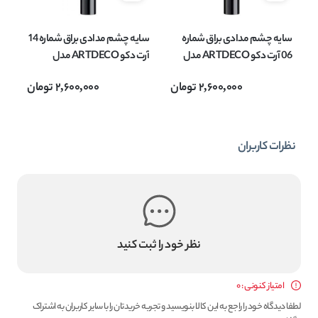
سایه چشم مدادی براق شماره
سایه چشم مدادی براق شماره 14
ما
06 آرت دکو ARTDECO مدل
آرت دکو ARTDECO مدل
حا
Galaxy Eye Powder وزن 0.9
Galaxy Eye Powder وزن 0.9
2,600,000
تومان
2,600,000
تومان
گرم
گرم
می
نظرات کاربران
نظر خود را ثبت کنید
امتیاز کنونی : 0
لطفا دیدگاه خود را راجع به این کالا بنویسید و تجربه خریدتان را با سایر کاربران به اشتراک