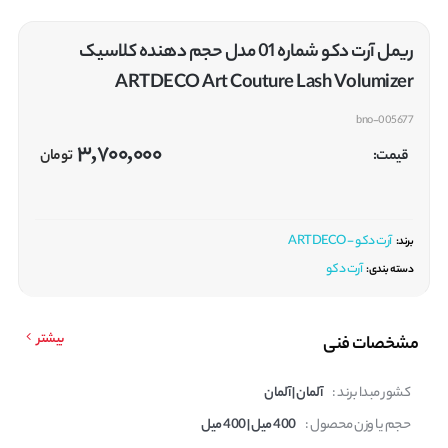
ریمل آرت دکو شماره 01 مدل حجم دهنده کلاسیک
ARTDECO Art Couture Lash Volumizer
bno-005677
3,700,000
قیمت:
تومان
آرت دکو - ARTDECO
برند:
آرت دکو
دسته بندی:
بیشتر
مشخصات فنی
کشور مبدا برند :
آلمان | آلمان
حجم یا وزن محصول :
400 میل | 400 میل