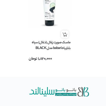
ماسک صورت زغال (ذغال) سیاه
باباریا babaria مدل BLACK
MASK حجم 100 میل
1,820,000
تومان