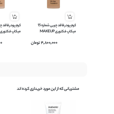
کرم پودر فاقد چربی شماره 15
میکاپ فکتوری MAKEUP
FACTORY مناسب پوست چرب
TORY
4,800,000
تومان
00
مدل Oil-free حجم 20 میل
مدل Oil-free حجم 20 میل
مشتریانی که از این مورد خریداری کرده اند