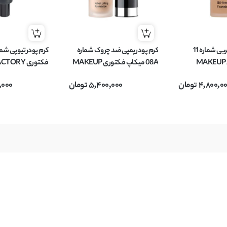
کرم پودر فاقد چربی شماره 11
کرم پودر پمپی ضد چروک شماره
میکاپ فکتوری MAKEUP
08A میکاپ فکتوری MAKEUP
فکتوری RY
FAC مناسب پوست چرب
FACTORY مدل Velvet Lifting
4,800,0
تومان
5,400,000
تومان
,000
حجم 30 میل
انواع پوست حجم 30 میل