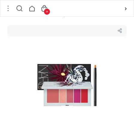
0
خانه
/
لوازم آرایشی
/
لوازم آرایش صورت
/
پالت 5 رنگ نارس حاوی رژلب و خط لب مدل لامور Nars