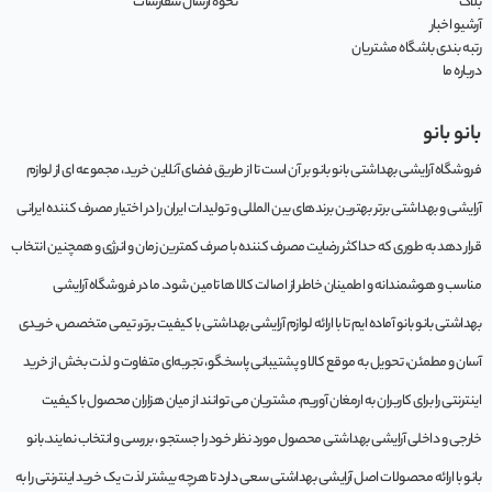
بلاگ
نحوه ارسال سفارشات
آرشیو اخبار
رتبه بندی باشگاه مشتریان
درباره ما
بانو بانو
فروشگاه آرایشی بهداشتی بانو بانو بر آن است تا از طریق فضای آنلاین خرید، مجموعه‌ ای از لوازم
آرایشی و بهداشتی برتر بهترین برندهای بین المللی و تولیدات ایران را در اختیار مصرف کننده ایرانی
قرار دهد به طوری که حداکثر رضایت مصرف کننده با صرف کمترین زمان و انرژی و همچنین انتخاب
مناسب و هوشمندانه و اطمینان خاطر از اصالت کالا ها تامین شود. ما در فروشگاه آرایشی
بهداشتی بانو بانو آماده ایم تا با ارائه لوازم آرایشی بهداشتی با کیفیت برتر، تیمی متخصص، خریدی
آسان و مطمئن، تحویل به موقع کالا و پشتیبانی پاسخگو، تجربه‌ای متفاوت و لذت بخش از خرید
اینترنتی را برای کاربران به ارمغان آوریم. مشتريان می توانند از ميان هزاران محصول با کيفيت
خارجی و داخلی آرایشی بهداشتی محصول مورد نظر خود را جستجو ، بررسی و انتخاب نمايند.بانو
بانو با ارائه محصولات اصل آرایشی بهداشتی سعی دارد تا هرچه بیشتر لذت یک خرید اینترنتی را به