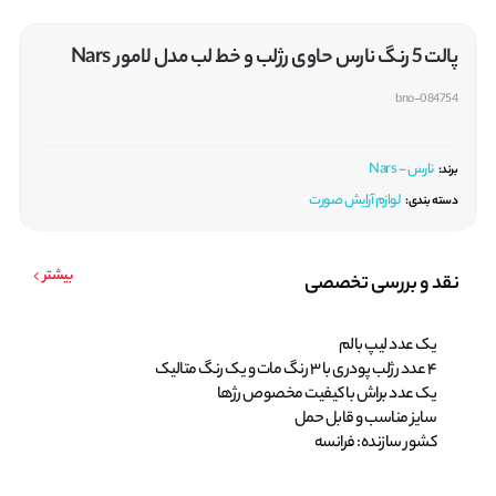
پالت 5 رنگ نارس حاوی رژلب و خط لب مدل لامور Nars
bno-084754
نارس - Nars
برند:
لوازم آرایش صورت
دسته بندی:
بیشتر
نقد و بررسی تخصصی
یک عدد لیپ بالم
4 عدد رژلب پودری با 3 رنگ مات و یک رنگ متالیک
یک عدد براش با کیفیت مخصوص رژها
سایز مناسب و قابل حمل
کشور سازنده: فرانسه