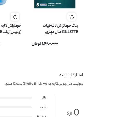
یدک خود تراش 3 لبه ژیلت
GILLETTE مدل مچتری
MACH3 بسته 5 عددی
عددی + 2 عدد یدک
1,480,000
تومان
0
امتیاز کاربران به:
تیغ ژیلت مدل ونوس 2 لبه Gillette Simply Venus بسته 12 عددی
عالی
خوب
0
از 5