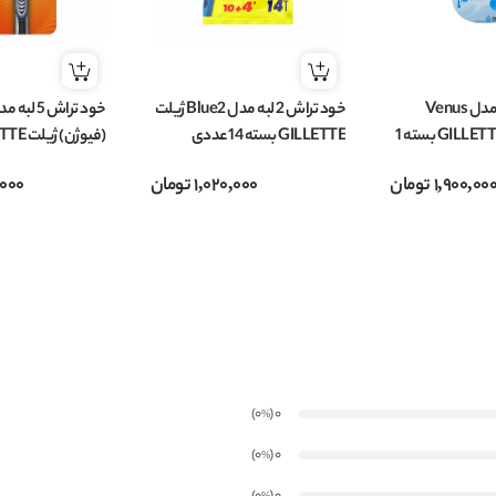
خودتراش 3 لبه مدل Venus
خود تراش 2 لبه مدل Blue2 ژیلت
(ونوس)ژیلت GILLETTE بسته 1
GILLETTE بسته 14 عددی
عددی + 1 عدد یدک
1,900,00
تومان
1,020,000
تومان
,000
)
(0
0
%
)
(0
0
%