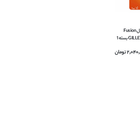
خود تراش 5 لبه مدل Fusion
(فیوژن) ژیلت GILLETTE بسته 1
2,040
تومان