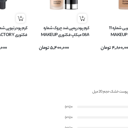
کرم پودر فاقد چربی شماره 11
کرم پودر پمپی ضد چروک شماره
میکاپ فکتوری MAKEUP
08A میکاپ فکتوری MAKEUP
فکتوری RY
FAC مناسب پوست چرب
FACTORY مدل Velvet Lifting
4,800,0
تومان
5,400,000
تومان
,000
حجم 30 میل
انواع پوست حجم 30 میل
)
(0
0
%
)
(0
0
%