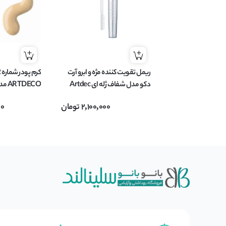
ريمل تقويت کننده مژه و ابرو آرت
دکو مدل شفاف ژله ای Artdec
CLEAR LASH & BROW GEL
tment
2,100,000
تومان
00
خشک حجم 20 میل