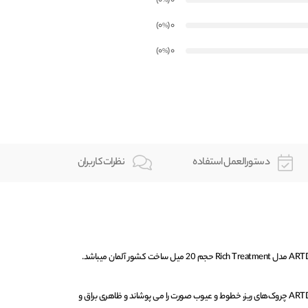
)
(0
0
%
)
(0
0
%
)
(0
0
%
دستورالعمل استفاده
نظرات کاربران
کرم پودر شماره 21 آرت دکو ARTDECO چروک‌های ریز، خطوط و عیوب صورت را می پوشاند و ظاهری براق و