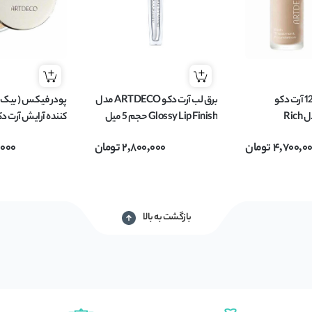
کرم پودر شماره 12 آرت دکو
برق لب آرت دکو ARTDECO مدل
ARTDECO مدل Rich
Glossy Lip Finish حجم 5 میل
Trea مناسب پوست
مدل Mineral وزن 15 گرم
4,700,0
تومان
2,800,000
تومان
,000
بازگشت به بالا