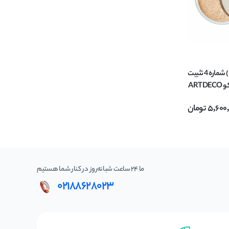
پودر فیکس ( بیک ) شماره 4 تثبیت
کننده آرایش آرت دکو ARTDECO
5,600
تومان
ما 24 ساعت شبانه‌روز در کنار شما هستیم
02188628023