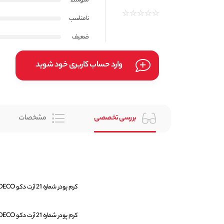
متوسط
نامناسب
ضعیف
وارد حساب کاربری خود شوید
بررسی تخصصی
مشخصات
کرم پودر شماره 21 آرت دکو ARTDECO مدل Rich Treatment حجم 20 میل ساخت کشور آلمان میباشد.