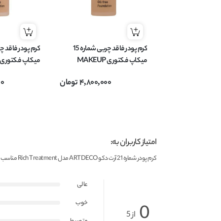
کرم پودر فاقد چربی شماره 15
میکاپ فکتوری MAKEUP
FACTORY مناسب پوست چرب
TORY
4,800,000
تومان
00
مدل Oil-free حجم 20 میل
مدل Oil-free حجم 20 میل
امتیاز کاربران به:
کرم پودر شماره 21 آرت دکو ARTDECO مدل Rich Treatment مناسب پوست خشک حجم 20 میل
عالی
خوب
0
از 5