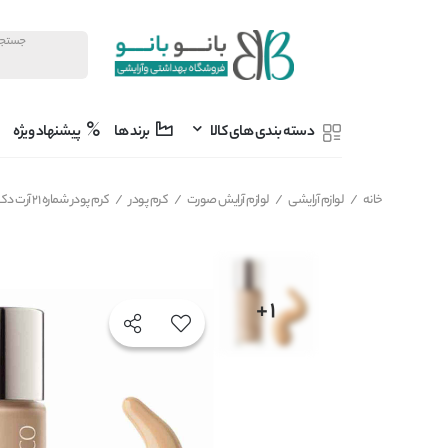
دسته بندی های کالا
برند ها
پیشنهاد ویژه
خانه
/
لوازم آرایشی
/
لوازم آرایش صورت
/
کرم پودر
/
کرم پودر شماره 21 آرت دکو ARTDECO مدل Rich Treatment مناسب پوست خشک حجم 20 میل