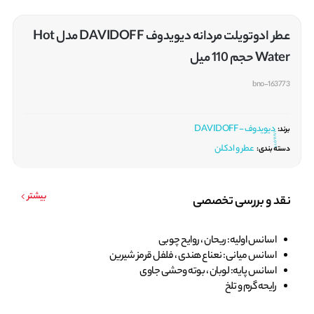
عطر ادوتویلت مردانه دیویدوف DAVIDOFF مدل Hot
Water حجم 110 میل
bno-163773
ِِِِِِِِِدیویدوف - DAVIDOFF
برند:
عطر و ادکلن
دسته بندی:
بیشتر
نقد و بررسی تخصصی
اسانس اولیه: ریحان ، روایح چوبی
اسانس میانی: نعناع هندی ، فلفل قرمز شیرین
اسانس پایه: لوبان ، بوته وحشی جاوی
رایحه گرم و تلخ