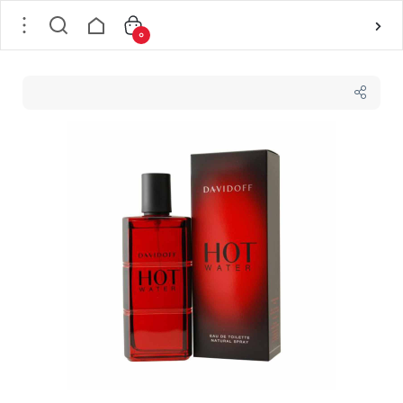
0
خانه
/
عطر و ادکلن
/
عطر ادوتویلت مردانه دیویدوف DAVIDOFF مدل Hot Water حجم 110 میل