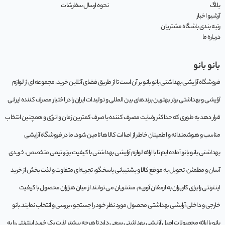
بلاگ
نحوه ارسال سفارشات
آرشیو اخبار
رتبه بندی باشگاه مشتریان
درباره ما
بانو بانو
فروشگاه آرایشی بهداشتی بانو بانو بر آن است تا از طریق فضای آنلاین خرید، مجموعه‌ ای از لوازم
آرایشی و بهداشتی برتر بهترین برندهای بین المللی و تولیدات ایران را در اختیار مصرف کننده ایرانی
قرار دهد به طوری که حداکثر رضایت مصرف کننده با صرف کمترین زمان و انرژی و همچنین انتخاب
مناسب و هوشمندانه و اطمینان خاطر از اصالت کالا ها تامین شود. ما در فروشگاه آرایشی
بهداشتی بانو بانو آماده ایم تا با ارائه لوازم آرایشی بهداشتی با کیفیت برتر، تیمی متخصص، خریدی
آسان و مطمئن، تحویل به موقع کالا و پشتیبانی پاسخگو، تجربه‌ای متفاوت و لذت بخش از خرید
اینترنتی را برای کاربران به ارمغان آوریم. مشتريان می توانند از ميان هزاران محصول با کيفيت
خارجی و داخلی آرایشی بهداشتی محصول مورد نظر خود را جستجو ، بررسی و انتخاب نمايند.بانو
بانو با ارائه محصولات اصل آرایشی بهداشتی سعی دارد تا هرچه بیشتر لذت یک خرید اینترنتی را به