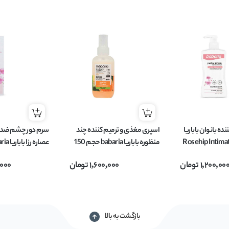
ه بانوان باباریا
اسپری مغذی و ترمیم کننده چند
سرم دور چشم ضد 
baba مدل Rosehip Intimate
منظوره باباریا babaria حجم 150
میل
Rosa Mosqueta حجم 15 میل
1,200,00
تومان
1,600,000
تومان
,000
بازگشت به بالا