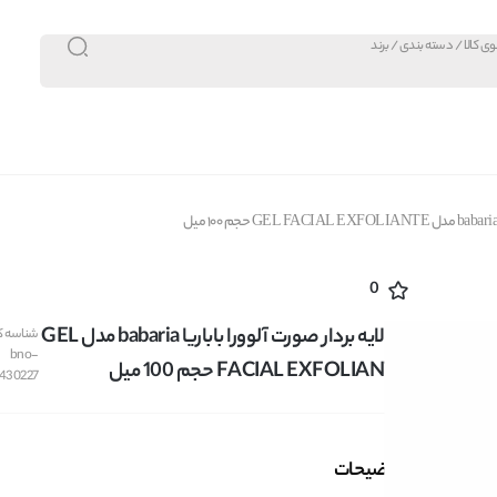
0
ژل لایه بردار صورت آلوورا باباریا babaria مدل GEL
شناسه کا
bno-
FACIAL EXFOLIANTE حجم 100 میل
430227
توضیحات