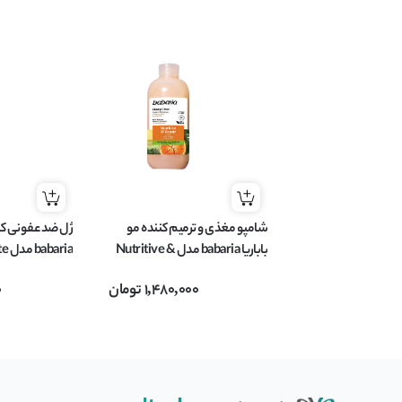
شامپو مغذی و ترمیم کننده مو
ژل ضد عفونی کنند
باباریا babaria مدل Nutritive &
ria
Repair مناسب موهای خشک و
Wash حاوی گل رز حجم 300 میل
1,480,000
تومان
0
آسیب دیده حجم 500 میل