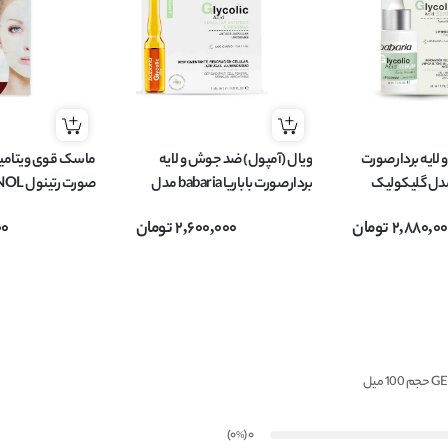
ایه بردار صورت
ویال (آمپول) ضد جوش و لایه
ماسک قوی ویتامین
اریا babaria مدل گلیکولیک
بردار صورت باباریا babaria مدل
گلیکولیک اسید Glycolic Acid
G SHEET MASK
2,880,0
تومان
2,600,000
تومان
00
حاوی 5 ویال 2 میل
تعداد 1 عدد
)
(0
0
%