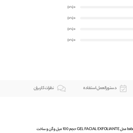
)
(0
0
%
)
(0
0
%
)
(0
0
%
)
(0
0
%
دستورالعمل استفاده
نظرات کاربران
ژل لایه بردار صورت آلوورا باباریا babaria مدل GEL FACIAL EXFOLIANTE حجم 100 میل وگن و ساخت