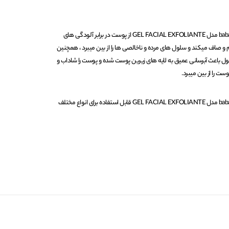
ژل لایه بردار صورت آلوورا باباریا babaria مدل GEL FACIAL EXFOLIANTE از پوست در برابر آلودگی های
و صاف میکند و سلول های مرده و ناخالصی ها را از بین میبرد ، همچنین
ول باعث آبرسانی عمیق به لایه های زیرین پوست شده و پوست را شاداب و
 را از بین میبرد.
ژل لایه بردار صورت آلوورا باباریا babaria مدل GEL FACIAL EXFOLIANTE قابل استفاده برای انواع مختلف