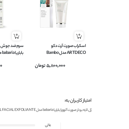
اسکراب صورت آرت دکو
سرم ضد جوش و ل
ARTDECO مدل Bambo
باب
مناسب انواع پوست حجم 50 میل
اسید Glycolic Acid حجم 30 میل
5,800,000
تومان
00
امتیاز کاربران به:
ژل لایه بردار صورت آلوورا باباریا babaria مدل GEL FACIAL EXFOLIANTE حجم 100 میل
عالی