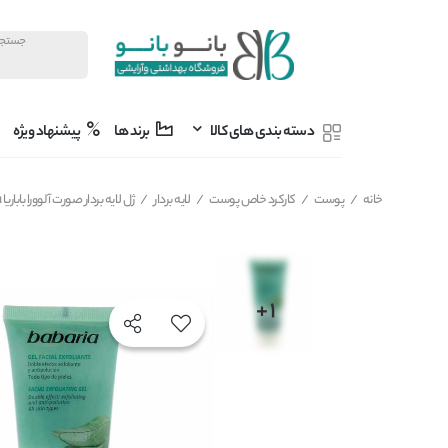
دسته بندی های کالا
برند ها
پیشنهاد ویژه
خانه
/
پوست
/
کارکرد خاص پوست
/
لایه بردار
/
ژل لایه بردار صورت آلوورا باباریا babaria مدل GEL FACIAL EXFOLIANTE حجم 100 میل