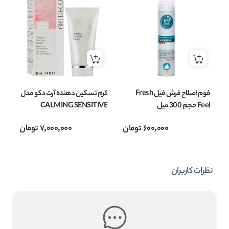
فوم اصلاح فرش فیل Fresh
کرم تسکین دهنده آرت دکو مدل
ژل
Feel حجم 300 میل
CALMING SENSITIVE
مناسب پوست حساس حجم 50
600,000
تومان
7,000,000
تومان
میل
اسی
نظرات کاربران