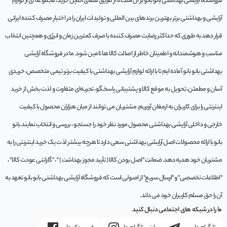
فروشگاه آرایشی بهداشتی بانو بانو بر آن است تا از طریق فضای آنلاین خرید، مجموعه‌ ای از لوازم
آرایشی و بهداشتی برتر بهترین برندهای بین المللی و تولیدات ایران را در اختیار مصرف کننده ایرانی
قرار دهد به طوری که حداکثر رضایت مصرف کننده با صرف کمترین زمان و انرژی و همچنین انتخاب
مناسب و هوشمندانه و اطمینان خاطر از اصالت کالا ها تامین شود. ما در فروشگاه آرایشی
بهداشتی بانو بانو آماده ایم تا با ارائه لوازم آرایشی بهداشتی با کیفیت برتر، تیمی متخصص، خریدی
آسان و مطمئن، تحویل به موقع کالا و پشتیبانی پاسخگو، تجربه‌ای متفاوت و لذت بخش از خرید
اینترنتی را برای کاربران به ارمغان آوریم. مشتريان می توانند از ميان هزاران محصول با کيفيت
خارجی و داخلی آرایشی بهداشتی محصول مورد نظر خود را جستجو ، بررسی و انتخاب نمايند.بانو
بانو با ارائه محصولات اصل آرایشی بهداشتی سعی دارد تا هرچه بیشتر لذت یک خرید اینترنتی را به
مشتریان خود هدیه دهد. ضمانت "اصل بودن کالا ( تأیید مجوز بهداشت ) " ، "گارانتی عودت کالا" ،
"اطلاعات تخصصی" و "ارسال سریع" از اصولی است که فروشگاه آرایشی بهداشتی بانو بانو تعهد به
آن را حق مسلم کاربران خود می داند.
ما را در شبکه های اجتماعی دنبال کنید