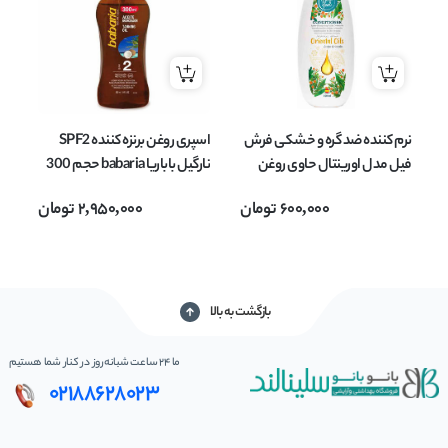
نرم کننده ضد گره و خشکی فرش
اسپری روغن برنزه کننده SPF2
فیل مدل اورینتال حاوی روغن
نارگیل باباریا babaria حجم 300
آرگان حجم 750 میلی لیتر
میل
600,000
تومان
2,950,000
تومان
بازگشت به بالا
ما 24 ساعت شبانه‌روز در کنار شما هستیم
02188628023