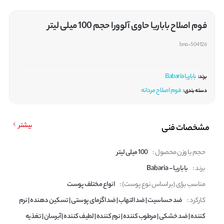
فوم اصلاح باباریا حاوی آلوورا حجم 100 میلی لیتر
bno-504126
باباریا Babaria
برند:
فوم اصلاح مردانه
دسته بندی:
بیشتر
مشخصات فنی
حجم یا وزن محصول :
100 میلی لیتر
برند :
باباریا - Babaria
مناسب برای (بر اساس نوع پوست) :
انواع مختلف پوست
کارکرد :
ضد حساسیت | ضد التهاب | ضد اگزمای پوستی | تسکین دهنده | نرم
کننده | ضد خشکی | مرطوب کننده | نرم کننده | لطیف کننده | آبرسان | تغذیه