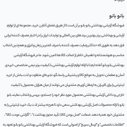
درباره ما
بانو بانو
فروشگاه آرایشی بهداشتی بانو بانو بر آن است تا از طریق فضای آنلاین خرید، مجموعه‌ ای از لوازم
آرایشی و بهداشتی برتر بهترین برندهای بین المللی و تولیدات ایران را در اختیار مصرف کننده ایرانی
قرار دهد به طوری که حداکثر رضایت مصرف کننده با صرف کمترین زمان و انرژی و همچنین انتخاب
مناسب و هوشمندانه و اطمینان خاطر از اصالت کالا ها تامین شود. ما در فروشگاه آرایشی
بهداشتی بانو بانو آماده ایم تا با ارائه لوازم آرایشی بهداشتی با کیفیت برتر، تیمی متخصص، خریدی
آسان و مطمئن، تحویل به موقع کالا و پشتیبانی پاسخگو، تجربه‌ای متفاوت و لذت بخش از خرید
اینترنتی را برای کاربران به ارمغان آوریم. مشتريان می توانند از ميان هزاران محصول با کيفيت
خارجی و داخلی آرایشی بهداشتی محصول مورد نظر خود را جستجو ، بررسی و انتخاب نمايند.بانو
بانو با ارائه محصولات اصل آرایشی بهداشتی سعی دارد تا هرچه بیشتر لذت یک خرید اینترنتی را به
مشتریان خود هدیه دهد. ضمانت "اصل بودن کالا ( تأیید مجوز بهداشت ) " ، "گارانتی عودت کالا" ،
"اطلاعات تخصصی" و "ارسال سریع" از اصولی است که فروشگاه آرایشی بهداشتی بانو بانو تعهد به