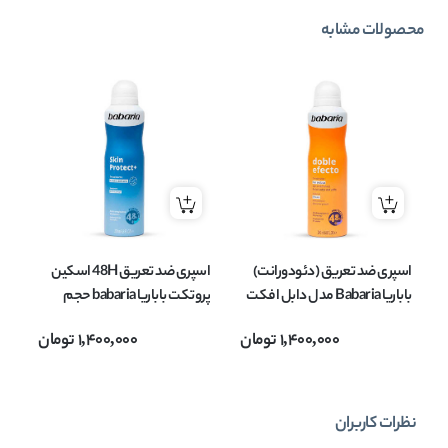
محصولات مشابه
اسپری ضد تعریق (دئودورانت)
اسپری ضد تعریق 48H اسکین
اس
باباریا Babaria مدل دابل افکت
پروتکت باباریا babaria حجم
doble efecto حجم 200 میل
200 میل
ible
1,400,000
تومان
1,400,000
تومان
نظرات کاربران