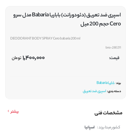
اسپری ضد تعریق (دئودورانت) باباریا Babaria مدل سرو
Cero حجم 200 میل
DEODORANT BODY SPRAY Cero babaria 200 ml
bno-280211
1,400,000
قیمت:
تومان
باباریا Babaria
برند:
اسپری ضد تعریق
دسته بندی:
بیشتر
مشخصات فنی
کشور مبدا برند :
اسپانیا