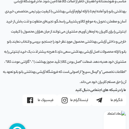
مناسب و هوشمندانه و اطمینان خاطر از اصالت کالا ها تامین شود. ما در فروشگاه آرایشی
بهداشتی بانو بانو آماده ایم تا با ارائه لوازم آرایشی بهداشتی با کیفیت برتر، تیمی متخصص، خریدی
آسان و مطمئن، تحویل به موقع کالا و پشتیبانی پاسخگو، تجربه‌ای متفاوت و لذت بخش از خرید
اینترنتی را برای کاربران به ارمغان آوریم. مشتريان می توانند از ميان هزاران محصول با کيفيت
خارجی و داخلی آرایشی بهداشتی محصول مورد نظر خود را جستجو ، بررسی و انتخاب نمايند.بانو
بانو با ارائه محصولات اصل آرایشی بهداشتی سعی دارد تا هرچه بیشتر لذت یک خرید اینترنتی را به
مشتریان خود هدیه دهد. ضمانت "اصل بودن کالا ( تأیید مجوز بهداشت ) " ، "گارانتی عودت کالا" ،
"اطلاعات تخصصی" و "ارسال سریع" از اصولی است که فروشگاه آرایشی بهداشتی بانو بانو تعهد به
آن را حق مسلم کاربران خود می داند.
ما را در شبکه های اجتماعی دنبال کنید
تلگرام ما
اینستاگرام ما
فیسبوک ما