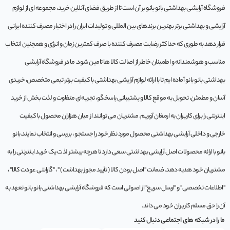
فروشگاه آرایشی بهداشتی بانو بانو بر آن است تا از طریق فضای آنلاین خرید، مجموعه‌ ای از لوازم
آرایشی و بهداشتی برتر بهترین برندهای بین المللی و تولیدات ایران را در اختیار مصرف کننده ایرانی
قرار دهد به طوری که حداکثر رضایت مصرف کننده با صرف کمترین زمان و انرژی و همچنین انتخاب
مناسب و هوشمندانه و اطمینان خاطر از اصالت کالا ها تامین شود. ما در فروشگاه آرایشی
بهداشتی بانو بانو آماده ایم تا با ارائه لوازم آرایشی بهداشتی با کیفیت برتر، تیمی متخصص، خریدی
آسان و مطمئن، تحویل به موقع کالا و پشتیبانی پاسخگو، تجربه‌ای متفاوت و لذت بخش از خرید
اینترنتی را برای کاربران به ارمغان آوریم. مشتريان می توانند از ميان هزاران محصول با کيفيت
خارجی و داخلی آرایشی بهداشتی محصول مورد نظر خود را جستجو ، بررسی و انتخاب نمايند.بانو
بانو با ارائه محصولات اصل آرایشی بهداشتی سعی دارد تا هرچه بیشتر لذت یک خرید اینترنتی را به
مشتریان خود هدیه دهد. ضمانت "اصل بودن کالا ( تأیید مجوز بهداشت ) " ، "گارانتی عودت کالا" ،
"اطلاعات تخصصی" و "ارسال سریع" از اصولی است که فروشگاه آرایشی بهداشتی بانو بانو تعهد به
آن را حق مسلم کاربران خود می داند.
ما را در شبکه های اجتماعی دنبال کنید