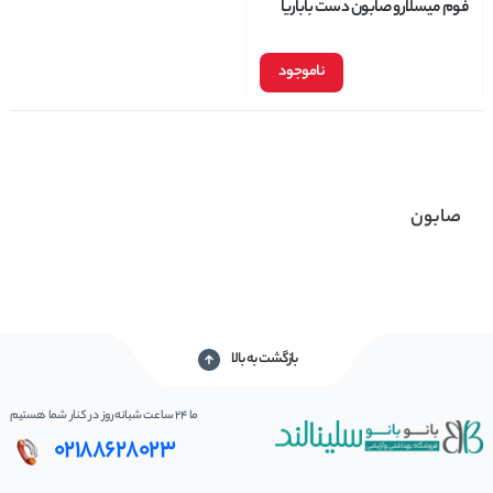
فوم میسلار و صابون دست باباریا
babaria حجم 250 میلی لیتر
ناموجود
صابون
بازگشت به بالا
ما 24 ساعت شبانه‌روز در کنار شما هستیم
02188628023