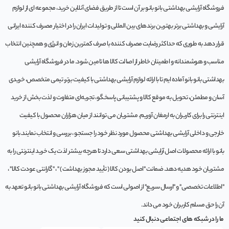
فروشگاه آرایشی بهداشتی بانو بانو بر آن است تا از طریق فضای آنلاین خرید، مجموعه‌ ای از لوازم
آرایشی و بهداشتی برتر بهترین برندهای بین المللی و تولیدات ایران را در اختیار مصرف کننده ایرانی
قرار دهد به طوری که حداکثر رضایت مصرف کننده با صرف کمترین زمان و انرژی و همچنین انتخاب
مناسب و هوشمندانه و اطمینان خاطر از اصالت کالا ها تامین شود. ما در فروشگاه آرایشی
بهداشتی بانو بانو آماده ایم تا با ارائه لوازم آرایشی بهداشتی با کیفیت برتر، تیمی متخصص، خریدی
آسان و مطمئن، تحویل به موقع کالا و پشتیبانی پاسخگو، تجربه‌ای متفاوت و لذت بخش از خرید
اینترنتی را برای کاربران به ارمغان آوریم. مشتريان می توانند از ميان هزاران محصول با کيفيت
خارجی و داخلی آرایشی بهداشتی محصول مورد نظر خود را جستجو ، بررسی و انتخاب نمايند.بانو
بانو با ارائه محصولات اصل آرایشی بهداشتی سعی دارد تا هرچه بیشتر لذت یک خرید اینترنتی را به
مشتریان خود هدیه دهد. ضمانت "اصل بودن کالا ( تأیید مجوز بهداشت ) " ، "گارانتی عودت کالا" ،
"اطلاعات تخصصی" و "ارسال سریع" از اصولی است که فروشگاه آرایشی بهداشتی بانو بانو تعهد به
آن را حق مسلم کاربران خود می داند.
ما را در شبکه های اجتماعی دنبال کنید