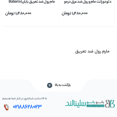
دئودورانت مام و رول ضد عرق درمو
مام رول ضد تعریق باباریا Babaria
DERMO باباریا Babaria حاوی
مدل آلوورا ارجینال ORIGINAL
1,480,000
تومان
1,480,000
تومان
آلوورا حجم 75 میلی لیتر
حجم 75 میل
مارم رول ضد تعریق
بازگشت به بالا
ما 24 ساعت شبانه‌روز در کنار شما هستیم
02188628023