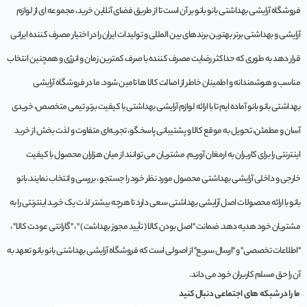
فروشگاه آرایشی بهداشتی بانو بانو بر آن است تا از طریق فضای آنلاین خرید، مجموعه‌ ای از لوازم
آرایشی و بهداشتی برتر بهترین برندهای بین المللی و تولیدات ایران را در اختیار مصرف کننده ایرانی
قرار دهد به طوری که حداکثر رضایت مصرف کننده با صرف کمترین زمان و انرژی و همچنین انتخاب
مناسب و هوشمندانه و اطمینان خاطر از اصالت کالا ها تامین شود. ما در فروشگاه آرایشی
بهداشتی بانو بانو آماده ایم تا با ارائه لوازم آرایشی بهداشتی با کیفیت برتر، تیمی متخصص، خریدی
آسان و مطمئن، تحویل به موقع کالا و پشتیبانی پاسخگو، تجربه‌ای متفاوت و لذت بخش از خرید
اینترنتی را برای کاربران به ارمغان آوریم. مشتريان می توانند از ميان هزاران محصول با کيفيت
خارجی و داخلی آرایشی بهداشتی محصول مورد نظر خود را جستجو ، بررسی و انتخاب نمايند.بانو
بانو با ارائه محصولات اصل آرایشی بهداشتی سعی دارد تا هرچه بیشتر لذت یک خرید اینترنتی را به
مشتریان خود هدیه دهد. ضمانت "اصل بودن کالا ( تأیید مجوز بهداشت ) " ، "گارانتی عودت کالا" ،
"اطلاعات تخصصی" و "ارسال سریع" از اصولی است که فروشگاه آرایشی بهداشتی بانو بانو تعهد به
آن را حق مسلم کاربران خود می داند.
ما را در شبکه های اجتماعی دنبال کنید