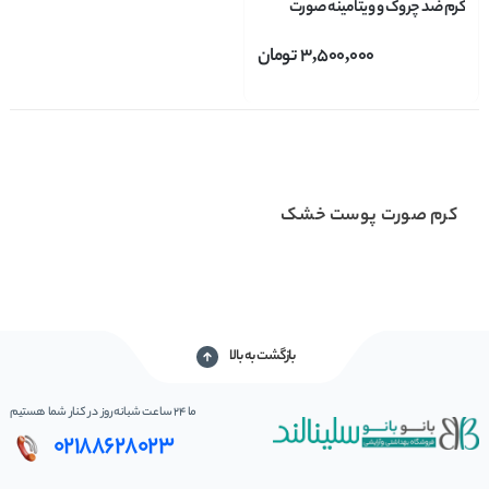
کرم ضد چروک و ویتامینه صورت
باباریا babaria حاوی آلوورا حجم 50
3,500,000
تومان
میل
کرم صورت پوست خشک
بازگشت به بالا
ما 24 ساعت شبانه‌روز در کنار شما هستیم
02188628023