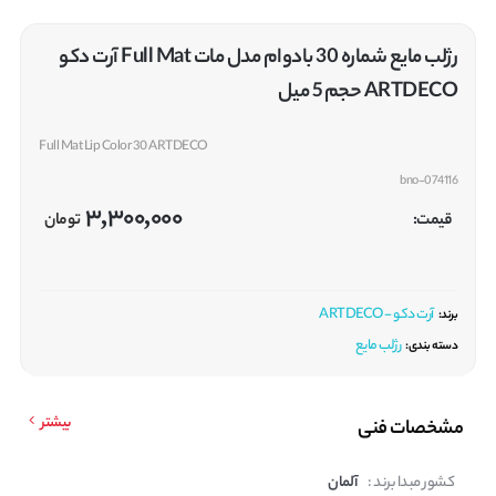
رژلب مایع شماره 30 بادوام مدل مات Full Mat آرت دکو
ARTDECO حجم 5 میل
Full Mat Lip Color 30 ARTDECO
bno-074116
3,300,000
قیمت:
تومان
آرت دکو - ARTDECO
برند:
رژلب مایع
دسته بندی:
بیشتر
مشخصات فنی
کشور مبدا برند :
آلمان