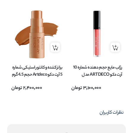
رژلب مایع حجم دهنده شماره 10
برانز کننده و کانتور استیکی شماره
آرت دکو ARTDECO مدل
5 آرت دکو Artdeco حجم 4.5 گرم
plumping lip fluid حجم 3 میل
3,100,000
تومان
2,400,000
تومان
loss
نظرات کاربران