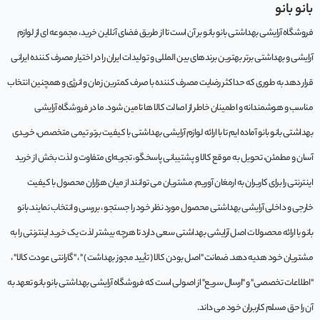
بانو بانو
فروشگاه آرایشی بهداشتی بانو بانو بر آن است تا از طریق فضای آنلاین خرید، مجموعه‌ ای از لوازم
آرایشی و بهداشتی برتر بهترین برندهای بین المللی و تولیدات ایران را در اختیار مصرف کننده ایرانی
قرار دهد به طوری که حداکثر رضایت مصرف کننده با صرف کمترین زمان و انرژی و همچنین انتخاب
مناسب و هوشمندانه و اطمینان خاطر از اصالت کالا ها تامین شود. ما در فروشگاه آرایشی
بهداشتی بانو بانو آماده ایم تا با ارائه لوازم آرایشی بهداشتی با کیفیت برتر، تیمی متخصص، خریدی
آسان و مطمئن، تحویل به موقع کالا و پشتیبانی پاسخگو، تجربه‌ای متفاوت و لذت بخش از خرید
اینترنتی را برای کاربران به ارمغان آوریم. مشتريان می توانند از ميان هزاران محصول با کيفيت
خارجی و داخلی آرایشی بهداشتی محصول مورد نظر خود را جستجو ، بررسی و انتخاب نمايند.بانو
بانو با ارائه محصولات اصل آرایشی بهداشتی سعی دارد تا هرچه بیشتر لذت یک خرید اینترنتی را به
مشتریان خود هدیه دهد. ضمانت "اصل بودن کالا ( تأیید مجوز بهداشت ) " ، "گارانتی عودت کالا" ،
"اطلاعات تخصصی" و "ارسال سریع" از اصولی است که فروشگاه آرایشی بهداشتی بانو بانو تعهد به
آن را حق مسلم کاربران خود می داند.