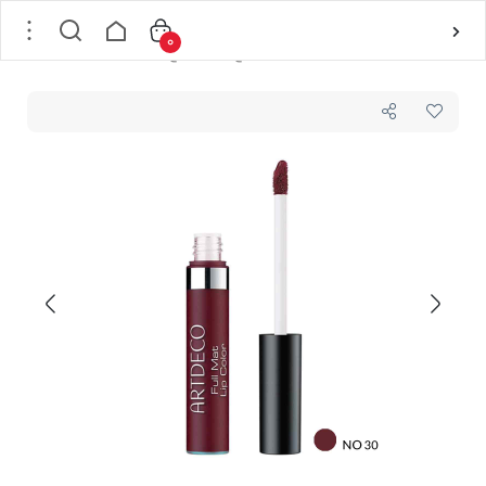
0
خانه
/
لوازم آرایشی
/
آرایش لب
/
رژلب مایع
/
رژلب مایع شماره 30 بادوام مدل مات Full Mat آرت دکو ARTDECO حجم 5 میل