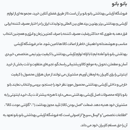
بانو بانو
فروشگاه آرایشی بهداشتی بانو بانو بر آن است تا از طریق فضای آنلاین خرید، مجموعه‌ ای از لوازم
آرایشی و بهداشتی برتر بهترین برندهای بین المللی و تولیدات ایران را در اختیار مصرف کننده ایرانی
قرار دهد به طوری که حداکثر رضایت مصرف کننده با صرف کمترین زمان و انرژی و همچنین انتخاب
مناسب و هوشمندانه و اطمینان خاطر از اصالت کالا ها تامین شود. ما در فروشگاه آرایشی
بهداشتی بانو بانو آماده ایم تا با ارائه لوازم آرایشی بهداشتی با کیفیت برتر، تیمی متخصص، خریدی
آسان و مطمئن، تحویل به موقع کالا و پشتیبانی پاسخگو، تجربه‌ای متفاوت و لذت بخش از خرید
اینترنتی را برای کاربران به ارمغان آوریم. مشتريان می توانند از ميان هزاران محصول با کيفيت
خارجی و داخلی آرایشی بهداشتی محصول مورد نظر خود را جستجو ، بررسی و انتخاب نمايند.بانو
بانو با ارائه محصولات اصل آرایشی بهداشتی سعی دارد تا هرچه بیشتر لذت یک خرید اینترنتی را به
مشتریان خود هدیه دهد. ضمانت "اصل بودن کالا ( تأیید مجوز بهداشت ) " ، "گارانتی عودت کالا" ،
"اطلاعات تخصصی" و "ارسال سریع" از اصولی است که فروشگاه آرایشی بهداشتی بانو بانو تعهد به
آن را حق مسلم کاربران خود می داند.