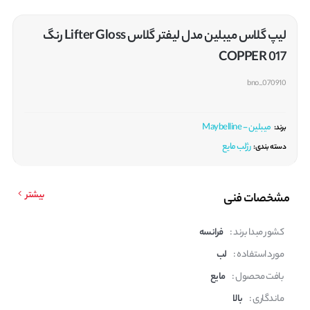
لیپ گلاس میبلین مدل لیفتر گلاس Lifter Gloss رنگ
017 COPPER
bno_070910
میبلین - Maybelline
برند:
رژلب مایع
دسته بندی:
بیشتر
مشخصات فنی
کشور مبدا برند :
فرانسه
مورد استفاده :
لب
بافت محصول :
مایع
ماندگاری :
بالا