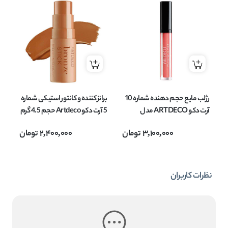
رژلب مایع حجم دهنده شماره 10
برانز کننده و کانتور استیکی شماره
آرت دکو ARTDECO مدل
5 آرت دکو Artdeco حجم 4.5 گرم
plumping lip fluid حجم 3 میل
3,100,000
تومان
2,400,000
تومان
loss
نظرات کاربران