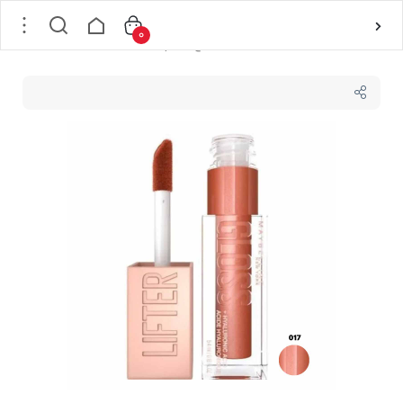
0
خانه
/
لوازم آرایشی
/
آرایش لب
/
رژلب مایع
/
لیپ گلاس میبلین مدل لیفتر گلاس Lifter Gloss رنگ 017 COPPER