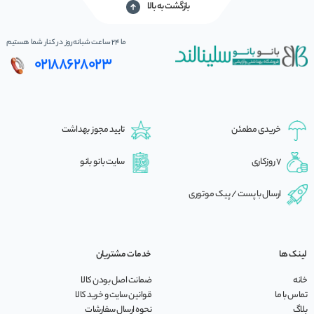
بازگشت به بالا
ما 24 ساعت شبانه‌روز در کنار شما هستیم
02188628023
خریدی مطمئن
تایید مجوز بهداشت
7 روزکاری
سایت بانو بانو
ارسال با پست / پیک موتوری
لینک ها
خدمات مشتریان
خانه
ضمانت اصل بودن کالا
تماس با ما
قوانین سایت و خرید کالا
بلاگ
نحوه ارسال سفارشات