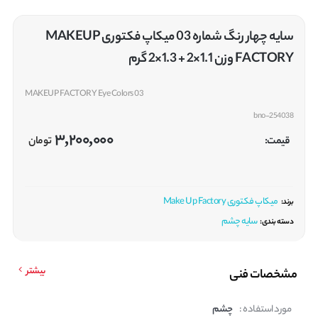
سایه چهار رنگ شماره 03 میکاپ فکتوری MAKEUP
FACTORY وزن 1.1×2 + 1.3×2 گرم
MAKEUP FACTORY Eye Colors 03
bno-254038
3,200,000
قیمت:
تومان
میکاپ فکتوری Make Up Factory
برند:
سایه چشم
دسته بندی:
بیشتر
مشخصات فنی
مورد استفاده :
چشم