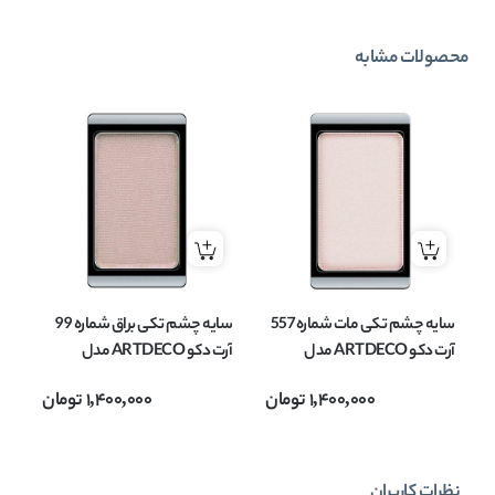
محصولات مشابه
سایه چشم تکی مات شماره 557
سایه چشم تکی براق شماره 99
آرت دکو ARTDECO مدل
آرت دکو ARTDECO مدل
EYESHADOW MATT وزن
EYESHADOW وزن 0.8 گرم
OW
1,400,000
تومان
1,400,000
تومان
0.8 گرم
نظرات کاربران