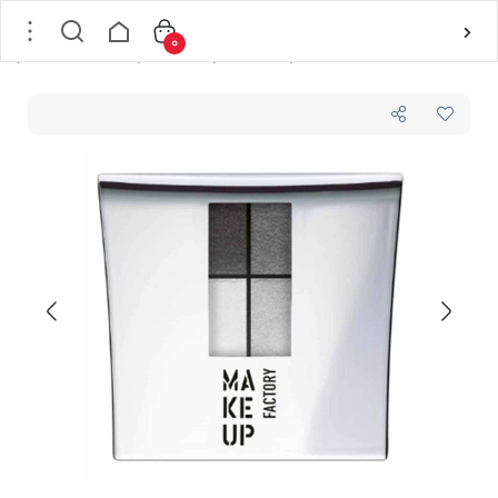
0
خانه
/
لوازم آرایشی
/
لوازم آرایش چشم
/
سایه چشم
/
سایه چهار رنگ شماره 03 میکاپ فکتوری MAKEUP FACTORY وزن 1.1×2 + 1.3×2 گرم