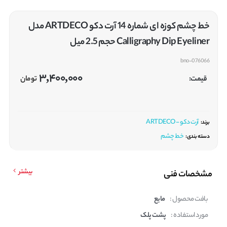
خط چشم کوزه ای شماره 14 آرت دکو ARTDECO مدل
Calligraphy Dip Eyeliner حجم 2.5 میل
bno-076066
3,400,000
قیمت:
تومان
آرت دکو - ARTDECO
برند:
خط چشم
دسته بندی:
بیشتر
مشخصات فنی
بافت محصول :
مایع
مورد استفاده :
پشت پلک