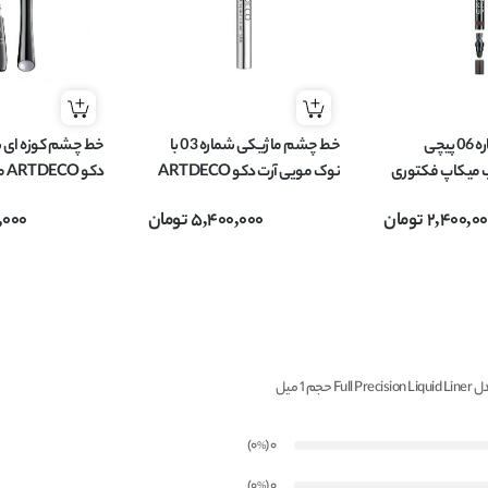
مداد چشم شماره 06 پیچی
خط چشم ماژیکی شماره 03 با
ب میکاپ فکتوری
نوک مویی آرت دکو ARTDECO
دکو 
MAKEUP FACTORY مدل
مدل high precision liquid liner
2,400,0
تومان
5,400,000
تومان
,000
حجم 0.55 میل
2.5 میل
)
(0
0
%
)
(0
0
%