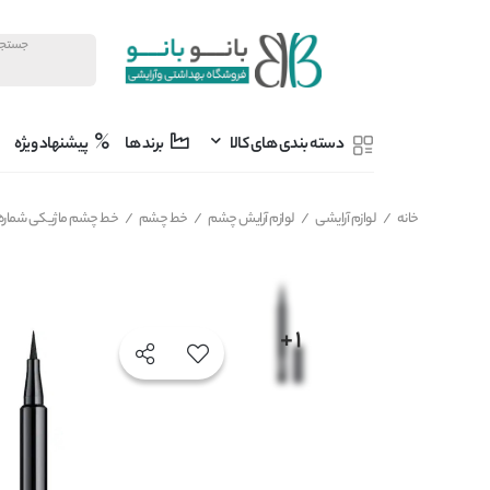
دسته بندی های کالا
برند ها
پیشنهاد ویژه
خانه
/
لوازم آرایشی
/
لوازم آرایش چشم
/
خط چشم
/
خط چشم ماژیکی شماره 01 میکاپ فکتوری MAKEUP FACTORY مدل Full Precision Liquid Liner حجم 1 