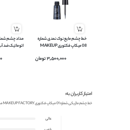
خط چشم مایع نوک نمدی شماره
08 میکاپ فکتوری MAKEUP
اتوماتیک ضد آ
FACTORY مدل Liquid Eye
3,500,000
تومان
00
Designer حجم 2.5 میل
Automatic وزن 0.31 گرم
امتیاز کاربران به:
خط چشم ماژیکی شماره 01 میکاپ فکتوری MAKEUP FACTORY مدل Full Precision Liquid Liner حجم 1 میل
عالی
خوب