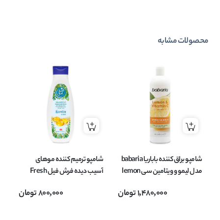
محصولات مشابه
شامپو براق کننده باباریا babaria
شامپو ترمیم کننده موهای
شا
مدل لیمو و ویتامین سی lemon
آسیب دیده فرش فیل Fresh
and vitamic C مناسب انواع مو
feel حاوی کراتین حجم 750 میلی
TOX
1,480,000
تومان
800,000
تومان
حجم 380 میل
لیتر