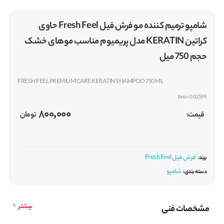
شامپو ترمیم کننده مو فرش فیل Fresh Feel حاوی
کراتین KERATIN مدل پریمیوم مناسب موهای خشک
حجم 750 میل
FRESH FEEL PREMIUM CARE KERATIN SHAMPOO 750 ML
bno-002599
800,000
قیمت:
تومان
فرش فیل Fresh Feel
برند:
شامپو
دسته بندی:
بیشتر
مشخصات فنی