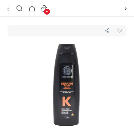
0
خانه
/
مو
/
بهداشت و مراقبت مو
/
شامپو
/
شامپو ترمیم کننده مو فرش فیل Fresh Feel حاوی کراتین KERATIN مدل پریمیوم مناسب موهای خشک حجم 750 میل