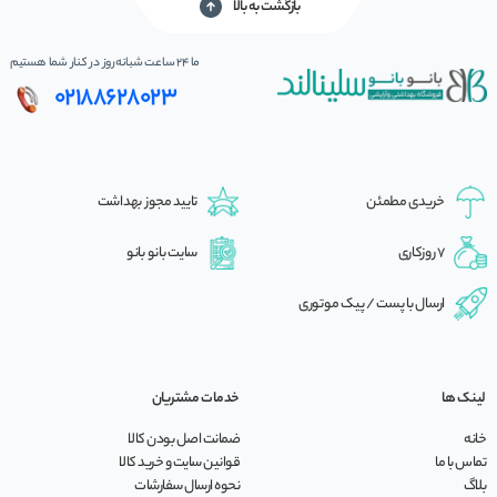
بازگشت به بالا
ما 24 ساعت شبانه‌روز در کنار شما هستیم
02188628023
خریدی مطمئن
تایید مجوز بهداشت
7 روزکاری
سایت بانو بانو
ارسال با پست / پیک موتوری
لینک ها
خدمات مشتریان
خانه
ضمانت اصل بودن کالا
تماس با ما
قوانین سایت و خرید کالا
بلاگ
نحوه ارسال سفارشات