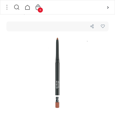
0
خانه
/
لوازم آرایشی
/
آرایش لب
/
مداد لب
/
مداد لب شماره 07 میکاپ فکتوری MAKEUP FACTORY مدل HIGH PRECISION وزن 0.35 گرم