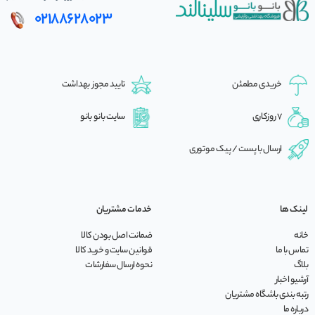
02188628023
خریدی مطمئن
تایید مجوز بهداشت
7 روزکاری
سایت بانو بانو
ارسال با پست / پیک موتوری
لینک ها
خدمات مشتریان
خانه
ضمانت اصل بودن کالا
تماس با ما
قوانین سایت و خرید کالا
بلاگ
نحوه ارسال سفارشات
آرشیو اخبار
رتبه بندی باشگاه مشتریان
درباره ما