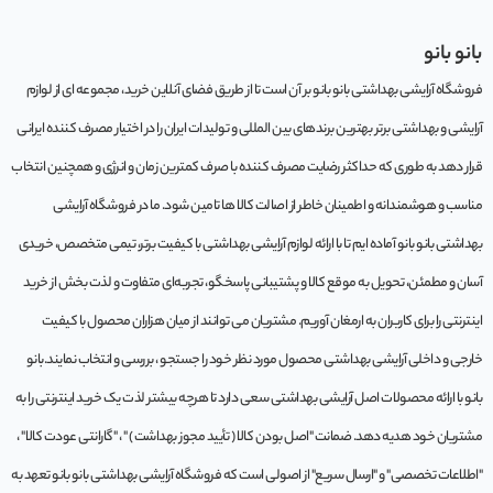
بانو بانو
فروشگاه آرایشی بهداشتی بانو بانو بر آن است تا از طریق فضای آنلاین خرید، مجموعه‌ ای از لوازم
آرایشی و بهداشتی برتر بهترین برندهای بین المللی و تولیدات ایران را در اختیار مصرف کننده ایرانی
قرار دهد به طوری که حداکثر رضایت مصرف کننده با صرف کمترین زمان و انرژی و همچنین انتخاب
مناسب و هوشمندانه و اطمینان خاطر از اصالت کالا ها تامین شود. ما در فروشگاه آرایشی
بهداشتی بانو بانو آماده ایم تا با ارائه لوازم آرایشی بهداشتی با کیفیت برتر، تیمی متخصص، خریدی
آسان و مطمئن، تحویل به موقع کالا و پشتیبانی پاسخگو، تجربه‌ای متفاوت و لذت بخش از خرید
اینترنتی را برای کاربران به ارمغان آوریم. مشتريان می توانند از ميان هزاران محصول با کيفيت
خارجی و داخلی آرایشی بهداشتی محصول مورد نظر خود را جستجو ، بررسی و انتخاب نمايند.بانو
بانو با ارائه محصولات اصل آرایشی بهداشتی سعی دارد تا هرچه بیشتر لذت یک خرید اینترنتی را به
مشتریان خود هدیه دهد. ضمانت "اصل بودن کالا ( تأیید مجوز بهداشت ) " ، "گارانتی عودت کالا" ،
"اطلاعات تخصصی" و "ارسال سریع" از اصولی است که فروشگاه آرایشی بهداشتی بانو بانو تعهد به