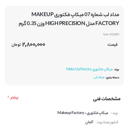
مداد لب شماره 07 میکاپ فکتوری MAKEUP
FACTORY مدل HIGH PRECISION وزن 0.35 گرم
bno-904841
2,800,000
قیمت:
تومان
میکاپ فکتوری Make Up Factory
برند:
مداد لب
دسته بندی:
بیشتر
مشخصات فنی
برند :
میکاپ فکتوری - Makeup Factory
کشور مبدا برند :
آلمان