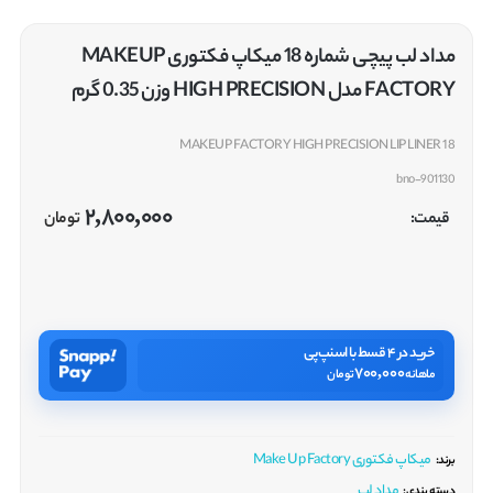
مداد لب پیچی شماره 18 میکاپ فکتوری MAKEUP
FACTORY مدل HIGH PRECISION وزن 0.35 گرم
18 MAKEUP FACTORY HIGH PRECISION LIP LINER
bno-901130
2,800,000
قیمت:
تومان
خرید در ۴ قسط با اسنپ‌پی
700,000
ماهانه
تومان
میکاپ فکتوری Make Up Factory
برند:
مداد لب
دسته بندی: