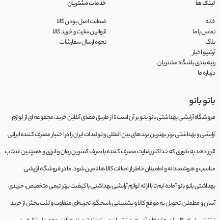
لینک ها
خدمات مشتریان
خانه
ضمانت اصل بودن کالا
تماس با ما
قوانین سایت و خرید کالا
بلاگ
نحوه ارسال سفارشات
آرشیو اخبار
رتبه بندی باشگاه مشتریان
درباره ما
بانو بانو
فروشگاه آرایشی بهداشتی بانو بانو بر آن است تا از طریق فضای آنلاین خرید، مجموعه‌ ای از لوازم
آرایشی و بهداشتی برتر بهترین برندهای بین المللی و تولیدات ایران را در اختیار مصرف کننده ایرانی
قرار دهد به طوری که حداکثر رضایت مصرف کننده با صرف کمترین زمان و انرژی و همچنین انتخاب
مناسب و هوشمندانه و اطمینان خاطر از اصالت کالا ها تامین شود. ما در فروشگاه آرایشی
بهداشتی بانو بانو آماده ایم تا با ارائه لوازم آرایشی بهداشتی با کیفیت برتر، تیمی متخصص، خریدی
آسان و مطمئن، تحویل به موقع کالا و پشتیبانی پاسخگو، تجربه‌ای متفاوت و لذت بخش از خرید