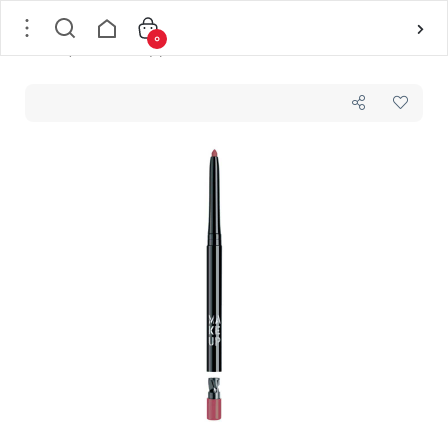
0
خانه
/
لوازم آرایشی
/
آرایش لب
/
مداد لب
/
مداد لب پیچی شماره 18 میکاپ فکتوری MAKEUP FACTORY مدل HIGH PRECISION وزن 0.35 گرم