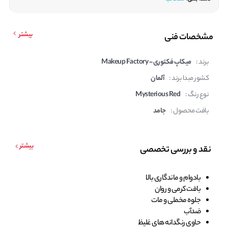
بیشتر
مشخصات فنی
برند :
میکاپ فکتوری - Makeup Factory
کشور مبدا برند :
آلمان
نوع رنگ :
Mysterious Red
بافت محصول :
جامد
بیشتر
نقد و بررسی تخصصی
بادوام و ماندگاری بالا
بافت کرمی و روان
جلوه مخملی و مات
ضدآب
حاوی رنگدانه های غلیظ