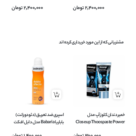
Styler وزن 0.4 گرم
Styler وزن 0.4 گرم
tyler
2,400,000
تومان
2,400,000
تومان
مشتریانی که از این مورد خریداری کرده اند
خمیر دندان کلوز آپ مدل
اسپری ضد تعریق (دئودورانت)
رژ
Closeup Thoospaste Power
باباریا Babaria مدل دابل افکت
White Diamond Attraction
doble efecto حجم 200 میل