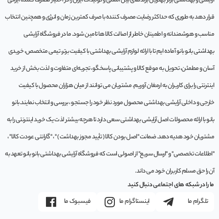
آرایشی و بهداشتی برتر بهترین برندهای بین المللی و تولیدات ایران را در اختیار مصرف کننده ایرانی
قرار دهد به طوری که حداکثر رضایت مصرف کننده با صرف کمترین زمان و انرژی و همچنین انتخاب
مناسب و هوشمندانه و اطمینان خاطر از اصالت کالا ها تامین شود. ما در فروشگاه آرایشی
بهداشتی بانو بانو آماده ایم تا با ارائه لوازم آرایشی بهداشتی با کیفیت برتر، تیمی متخصص، خریدی
آسان و مطمئن، تحویل به موقع کالا و پشتیبانی پاسخگو، تجربه‌ای متفاوت و لذت بخش از خرید
اینترنتی را برای کاربران به ارمغان آوریم. مشتريان می توانند از ميان هزاران محصول با کيفيت
خارجی و داخلی آرایشی بهداشتی محصول مورد نظر خود را جستجو ، بررسی و انتخاب نمايند.بانو
بانو با ارائه محصولات اصل آرایشی بهداشتی سعی دارد تا هرچه بیشتر لذت یک خرید اینترنتی را به
مشتریان خود هدیه دهد. ضمانت "اصل بودن کالا ( تأیید مجوز بهداشت ) " ، "گارانتی عودت کالا" ،
"اطلاعات تخصصی" و "ارسال سریع" از اصولی است که فروشگاه آرایشی بهداشتی بانو بانو تعهد به
آن را حق مسلم کاربران خود می داند.
ما را در شبکه های اجتماعی دنبال کنید
تلگرام ما
اینستاگرام ما
فیسبوک ما