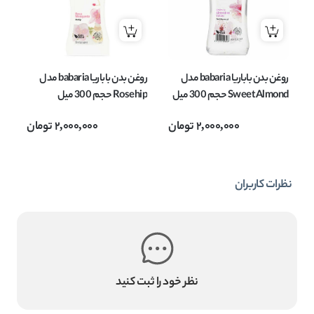
روغن بدن باباریا babaria مدل
روغن بدن باباریا babaria مدل
شی
Sweet Almond حجم 300 میل
Rosehip حجم 300 میل
می
2,000,000
تومان
2,000,000
تومان
نظرات کاربران
نظر خود را ثبت کنید