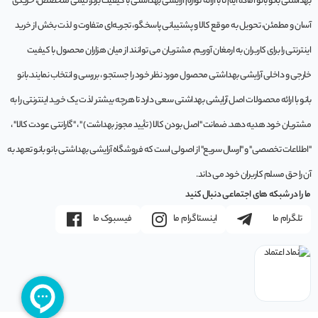
بهداشتی بانو بانو آماده ایم تا با ارائه لوازم آرایشی بهداشتی با کیفیت برتر، تیمی متخصص، خریدی
آسان و مطمئن، تحویل به موقع کالا و پشتیبانی پاسخگو، تجربه‌ای متفاوت و لذت بخش از خرید
اینترنتی را برای کاربران به ارمغان آوریم. مشتريان می توانند از ميان هزاران محصول با کيفيت
خارجی و داخلی آرایشی بهداشتی محصول مورد نظر خود را جستجو ، بررسی و انتخاب نمايند.بانو
بانو با ارائه محصولات اصل آرایشی بهداشتی سعی دارد تا هرچه بیشتر لذت یک خرید اینترنتی را به
مشتریان خود هدیه دهد. ضمانت "اصل بودن کالا ( تأیید مجوز بهداشت ) " ، "گارانتی عودت کالا" ،
"اطلاعات تخصصی" و "ارسال سریع" از اصولی است که فروشگاه آرایشی بهداشتی بانو بانو تعهد به
آن را حق مسلم کاربران خود می داند.
ما را در شبکه های اجتماعی دنبال کنید
تلگرام ما
اینستاگرام ما
فیسبوک ما