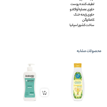
لطیف کننده پوست
حاوی عصاره آواکادو
حاوی رایحه خنک
کاملا وگن
ساخت کشور اسپانیا
محصولات مشابه