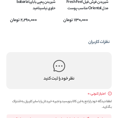
شیر بدن فرش فیل Fresh Feel
شیر بدن پمپی باباریا babaria
مدل Oriental مناسب پوست
حاوی نیاسینامید
های خشک حجم 400 میل
NIACINAMIDE مناسب پوست
730,000
تومان
2,290,000
تومان
حساس حجم 400 میل
می
نظرات کاربران
نظر خود را ثبت کنید
امتیاز کنونی : 0
لطفا دیدگاه خود را راجع به این کالا بنویسید و تجربه خریدتان را با سایر کاربران به اشتراک
بگذارید.