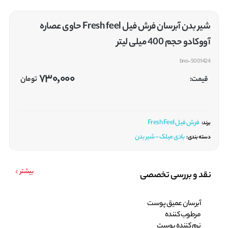
شیر بدن آبرسان فرش فیل Fresh feel حاوی عصاره
آووکادو حجم 400 میلی لیتر
bno-5001424
730,000
قیمت:
تومان
فرش فیل Fresh Feel
برند:
بادی میلک - شیر بدن
دسته بندی:
بیشتر
نقد و بررسی تخصصی
آبرسان عمیق پوست
مرطوب کننده
نرم کننده پوست