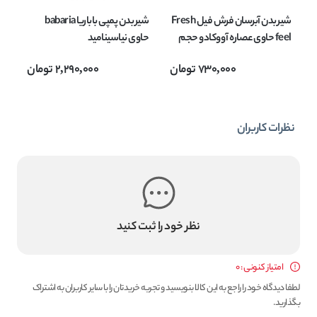
شیر بدن آبرسان فرش فیل Fresh
شیر بدن پمپی باباریا babaria
feel حاوی عصاره آووکادو حجم
حاوی نیاسینامید
400 میلی لیتر
NIACINAMIDE مناسب پوست
730,000
تومان
2,290,000
تومان
حساس حجم 400 میل
می
نظرات کاربران
نظر خود را ثبت کنید
امتیاز کنونی : 0
لطفا دیدگاه خود را راجع به این کالا بنویسید و تجربه خریدتان را با سایر کاربران به اشتراک
بگذارید.