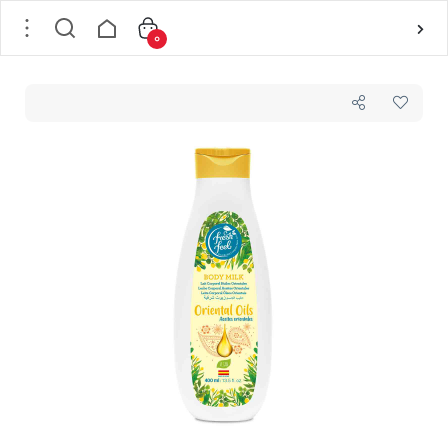
0
خانه
/
بدن
/
محصولات مراقبت از بدن
/
بادی میلک - شیر بدن
/
شیر بدن فرش فیل Fresh Feel مدل Oriental مناسب پوست های خشک حجم 400 میل