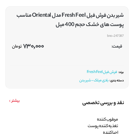
شیر بدن فرش فیل Fresh Feel مدل Oriental مناسب
پوست های خشک حجم 400 میل
bno-247387
730,000
قیمت:
تومان
فرش فیل Fresh Feel
برند:
بادی میلک - شیر بدن
دسته بندی:
بیشتر
نقد و بررسی تخصصی
مرطوب کننده
تغذیه کننده پوست
احیا کننده