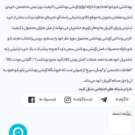
بهداشتی بانو بانو آماده ایم تا با ارائه لوازم آرایشی بهداشتی با کیفیت برتر، تیمی متخصص، خریدی
آسان و مطمئن، تحویل به موقع کالا و پشتیبانی پاسخگو، تجربه‌ای متفاوت و لذت بخش از خرید
اینترنتی را برای کاربران به ارمغان آوریم. مشتريان می توانند از ميان هزاران محصول با کيفيت
خارجی و داخلی آرایشی بهداشتی محصول مورد نظر خود را جستجو ، بررسی و انتخاب نمايند.بانو
بانو با ارائه محصولات اصل آرایشی بهداشتی سعی دارد تا هرچه بیشتر لذت یک خرید اینترنتی را به
مشتریان خود هدیه دهد. ضمانت "اصل بودن کالا ( تأیید مجوز بهداشت ) " ، "گارانتی عودت کالا" ،
"اطلاعات تخصصی" و "ارسال سریع" از اصولی است که فروشگاه آرایشی بهداشتی بانو بانو تعهد به
آن را حق مسلم کاربران خود می داند.
ما را در شبکه های اجتماعی دنبال کنید
تلگرام ما
اینستاگرام ما
فیسبوک ما