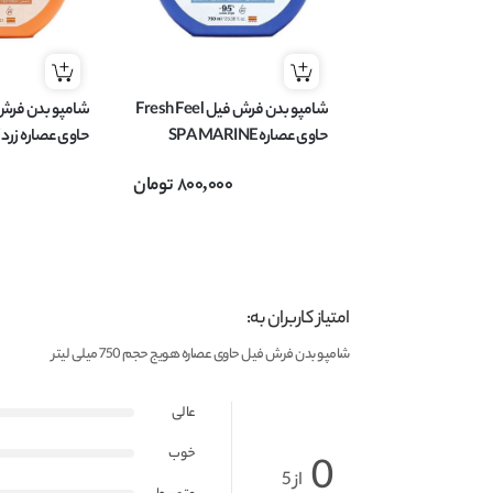
شامپو بدن فرش فیل Fresh Feel
حاوی عصاره SPA MARINE
حاوی عصاره زرد 
مناسب انواع پوست حجم 750
پوست حجم 750 میل
800,000
تومان
میل
امتیاز کاربران به:
شامپو بدن فرش فیل حاوی عصاره هویج حجم 750 میلی لیتر
عالی
خوب
0
از 5