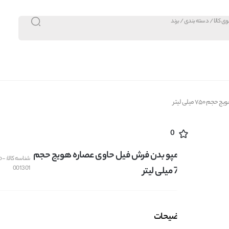
7 میلی لیتر
0
شامپو بدن فرش فیل حاوی عصاره هویج حجم
شناسه کالا:
o-
001301
750 میلی لیتر
توضیحات