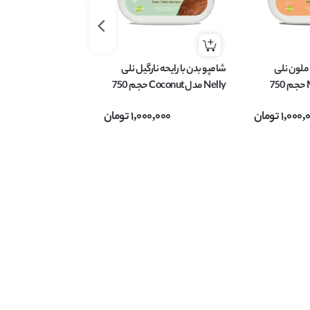
 ملون نلی
شامپو بدن با رایحه نارگیل نلی
شامپو بدن با رایحه ش
Nelly مدل Melon حجم 750
Nelly مدل Coconut حجم 750
میل
750 میل
1,000,
تومان
1,000,000
تومان
0,000