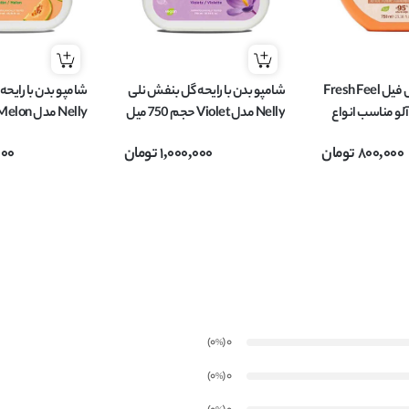
شامپو بدن فرش فیل Fresh Feel
شامپو بدن با رایحه گل بنفش نلی
شامپو بدن با رایحه
آلو مناسب انواع
Nelly مدل Violet حجم 750 میل
میل
800,000
تومان
1,000,000
تومان
000
)
(0
0
%
)
(0
0
%