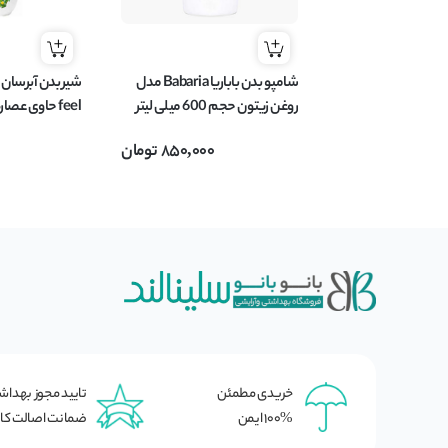
شامپو بدن باباریا Babaria مدل
روغن زیتون حجم 600 میلی لیتر
feel حاوی عص
400 میلی لیتر
850,000
تومان
خریدی مطمئن
تایید مجوز بهدا
100% ایمن
ضمانت اصالت کال