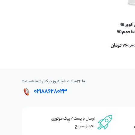
مام رول ضد تعریق آلوورا 48
ساعته باباریا babaria حجم 50
760,0
تومان
ما 24 ساعت شبانه‌روز در کنار شما هستیم
02188628023
ارسال با پست / پیک موتوری
تحویل سریع