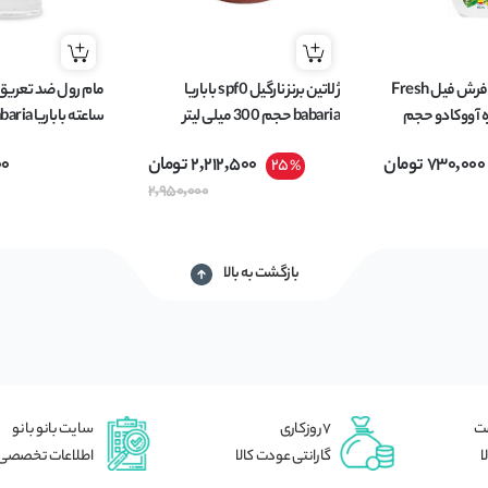
شیر بدن آبرسان فرش فیل Fresh
ژلاتین برنز نارگیل spf0 باباریا
اره آووکادو حجم
babaria حجم 300 میلی لیتر
میل
730,000
تومان
2,212,500
تومان
00
25
%
2,950,000
بازگشت به بالا
شت
7 روزکاری
سایت بانو بانو
ا
گارانتی عودت کالا
اطلاعات تخصصی