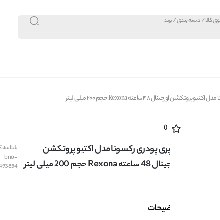
روتکشن اورجینال 48 ساعته Rexona حجم 200 میلی لیتر
0
اسپری پودری رکسونا مدل اکتیو پروتکشن
شناسه کال
bno-
اورجینال 48 ساعته Rexona حجم 200 میلی لیتر
493854
توضیحات