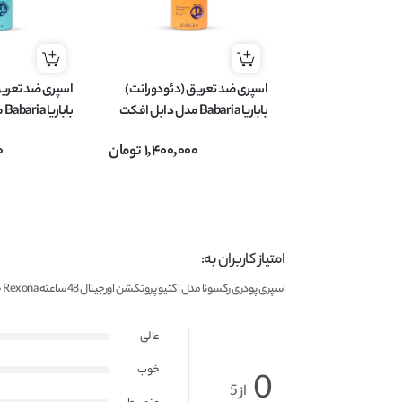
اسپری ضد تعریق (دئودورانت)
اسپری ضد تعریق
باباریا Babaria مدل دابل افکت
doble efecto حجم 200 میل
حجم 200 میل
1,400,000
تومان
0
امتیاز کاربران به:
اسپری پودری رکسونا مدل اکتیو پروتکشن اورجینال 48 ساعته Rexona حجم 200 میلی لیتر
عالی
خوب
0
از 5