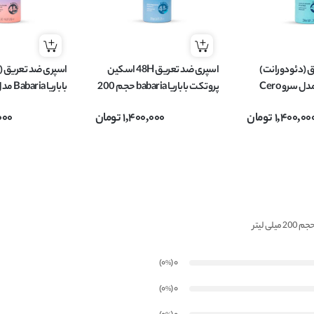
 (دئودورانت)
اسپری ضد تعریق 48H اسکین
اسپری ضد تعریق (
باباریا Babaria مدل سرو Cero
پروتکت باباریا babaria حجم 200
باباریا 
میل
Invisible حجم 200 میل
1,400,00
تومان
1,400,000
تومان
000
)
(0
0
%
)
(0
0
%