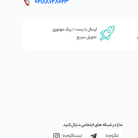
02188628023
ارسال با پست / پیک موتوری
تحویل سریع
ما را در شبکه های اجتماعی دنبال کنید
تلگرام ما
اینستاگرام ما