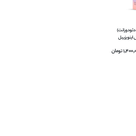
دئودورانت)
Babaria مدل اینویزیبل
1,400,
تومان