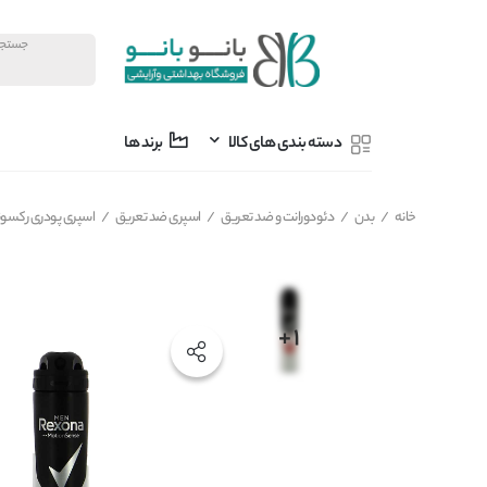
دسته بندی های کالا
برند ها
خانه
/
بدن
/
دئودورانت و ضد تعریق
/
اسپری ضد تعریق
/
اسپری پودری رکسونا مدل اکتیو پ