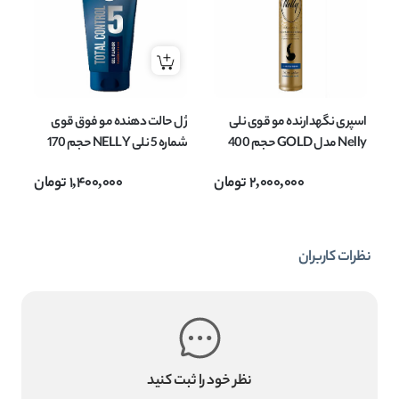
اسپری نگهدارنده مو قوی نلی
ژل حالت دهنده مو فوق قوی
Nelly مدل GOLD حجم 400
شماره 5 نلی NELLY حجم 170
میل
میل
MATE
2,000,000
تومان
1,400,000
تومان
نظرات کاربران
نظر خود را ثبت کنید