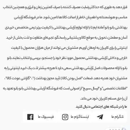
قرار دهد به طوری که حداکثر رضایت مصرف کننده با صرف کمترین زمان و انرژی و همچنین انتخاب
مناسب و هوشمندانه و اطمینان خاطر از اصالت کالا ها تامین شود. ما در فروشگاه آرایشی
بهداشتی بانو بانو آماده ایم تا با ارائه لوازم آرایشی بهداشتی با کیفیت برتر، تیمی متخصص، خریدی
آسان و مطمئن، تحویل به موقع کالا و پشتیبانی پاسخگو، تجربه‌ای متفاوت و لذت بخش از خرید
اینترنتی را برای کاربران به ارمغان آوریم. مشتريان می توانند از ميان هزاران محصول با کيفيت
خارجی و داخلی آرایشی بهداشتی محصول مورد نظر خود را جستجو ، بررسی و انتخاب نمايند.بانو
بانو با ارائه محصولات اصل آرایشی بهداشتی سعی دارد تا هرچه بیشتر لذت یک خرید اینترنتی را به
مشتریان خود هدیه دهد. ضمانت "اصل بودن کالا ( تأیید مجوز بهداشت ) " ، "گارانتی عودت کالا" ،
"اطلاعات تخصصی" و "ارسال سریع" از اصولی است که فروشگاه آرایشی بهداشتی بانو بانو تعهد به
آن را حق مسلم کاربران خود می داند.
ما را در شبکه های اجتماعی دنبال کنید
تلگرام ما
اینستاگرام ما
فیسبوک ما