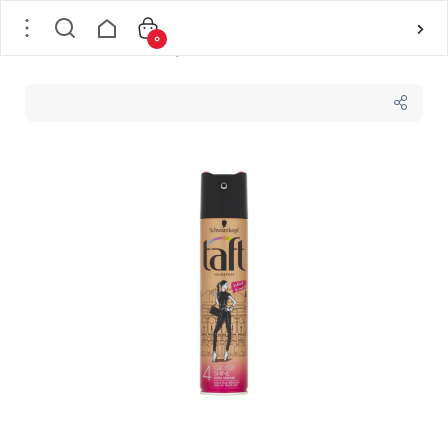
0
خانه
/
مو
/
حالت دهنده مو
/
نگهدارنده مو
/
اسپری مو تافت taft مدل GLOSSY SHINE درجه 4 حجم 250 میلی لیتر