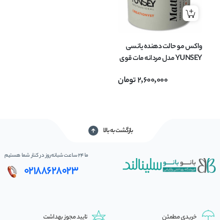
واکس مو حالت دهنده یانسی
YUNSEY مدل مردانه مات قوی
با قدرت نگهدارندگی 4 Matt
2,600,000
تومان
حجم 100 میلی لیتر
بازگشت به بالا
ما 24 ساعت شبانه‌روز در کنار شما هستیم
02188628023
خریدی مطمئن
تایید مجوز بهداشت