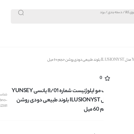
0
رنگ مو ایلوژنیست شماره 8/01 یانسی YUNSEY
شناسه 
مدل ILUSIONYST بلوند طبیعی دودی روشن
bno-
52381
حجم 60 میل