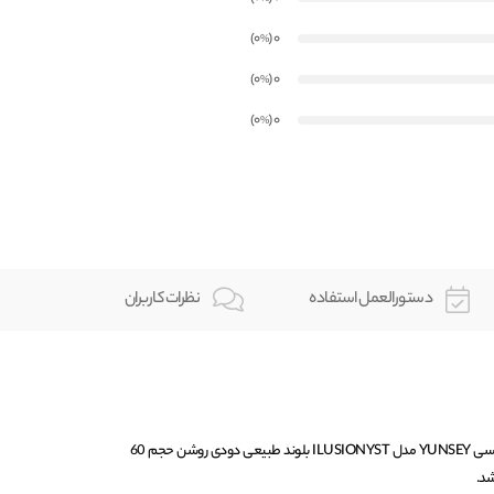
)
(0
0
%
)
(0
0
%
)
(0
0
%
دستورالعمل استفاده
نظرات کاربران
رنگ مو ایلوژنیست شماره 8/01 یانسی YUNSEY مدل ILUSIONYST بلوند طبیعی دودی روشن حجم 60
د.