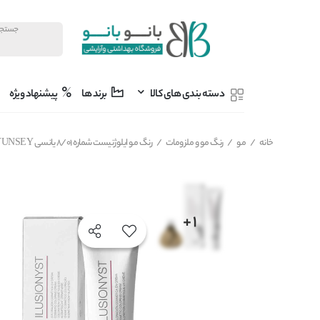
دسته بندی های کالا
برند ها
پیشنهاد ویژه
خانه
/
مو
/
رنگ مو و ملزومات
/
رنگ مو ایلوژنیست شماره 8/01 یانسی YUNSEY مدل ILUSIONYST بلوند طبیعی دودی روشن حجم 60 میل