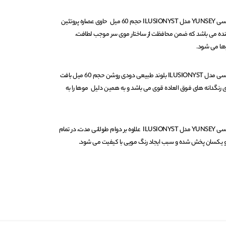
رنگ مو ایلوژنیست شماره 8/01 یانسی YUNSEY مدل ILUSIONYST حجم 60 میل حاوی عصاره پروتئین
کننده می باشد که ضمن محافظت از ساختار موی سر موجب لطافت،
ها می شود.
رنگ مو ایلوژنیست شماره 8/01 یانسی مدل ILUSIONYST بلوند طبیعی دودی روشن حجم 60 میل بافت
ای رنگدانه های فوق العاده قوی می باشد و به همین دلیل موها را به
رنگ مو ایلوژنیست شماره 8/01 یانسی YUNSEY مدل ILUSIONYST علاوه بر دوام طولانی مدت، در تمام
 یکسان پخش شده و سبب ایجاد رنگ مویی با کیفیت می شود.