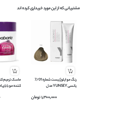
مشتریانی که از این مورد خریداری کرده اند
رنگ مو ایلوژنیست شماره 7/01
ماسک ترمیم کنن
یانسی YUNSEY مدل
ILUSIONYST بلوند طبیعی
Cebolla 
1,300,000
تومان
0
دودی متوسط حجم 60 میل
شده با عصاره پیاز حجم