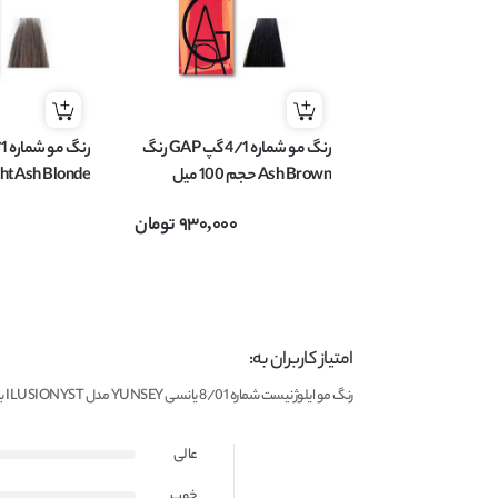
رنگ مو شماره 4/1 گپ GAP رنگ
Ash Brown حجم 100 میل
میل
930,000
تومان
امتیاز کاربران به:
رنگ مو ایلوژنیست شماره 8/01 یانسی YUNSEY مدل ILUSIONYST بلوند طبیعی دودی روشن حجم 60 میل
عالی
خوب