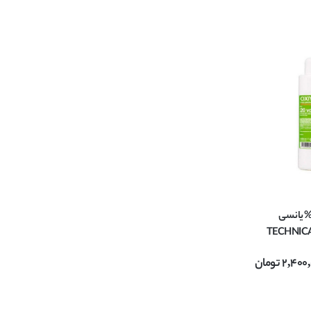
رم اکسیدان مو 6% یانسی
YU مدل TECHNICAL
2,400
تومان