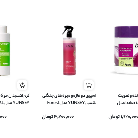
ده و تقویت
اسپری دو فاز مو میوه های جنگلی
ک
کننده مو باباریا babaria مدل
یانسی YUNSEY مدل Forest
NSEY
مناسب موهای رنگ
Fruits آبرسان و نرم وترمیم کننده
LINE حجم 1000 میل
1,620,00
تومان
3,200,000
تومان
,000
 400 میل
مناسب انواع مو حجم 500 میل