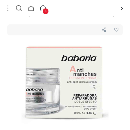
0
خانه
/
پوست
/
کارکرد خاص پوست
/
ضد لک
/
کرم ضد لک و ضد چروک باباریا babaria حاوی روغن دانه گل رز مدل Anti manchas حجم 50 میل