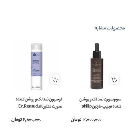
محصولات مشابه
سرم صورت ضد لک و روشن
لوسیون ضد لک و روشن کننده
سر
کننده فیلیپ مارتین philip
صورت دکتر رنالد Dr.Renaud
martins مدل VITAMIN C
حجم 200 میل
حجم
12,000,000
تومان
2,800,000
تومان
حجم 30 میل