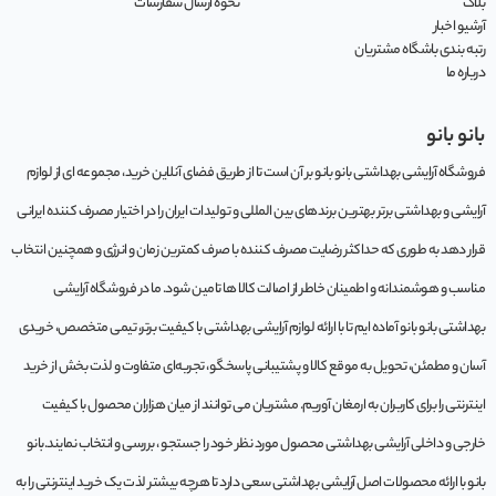
بلاگ
نحوه ارسال سفارشات
آرشیو اخبار
رتبه بندی باشگاه مشتریان
درباره ما
بانو بانو
فروشگاه آرایشی بهداشتی بانو بانو بر آن است تا از طریق فضای آنلاین خرید، مجموعه‌ ای از لوازم
آرایشی و بهداشتی برتر بهترین برندهای بین المللی و تولیدات ایران را در اختیار مصرف کننده ایرانی
قرار دهد به طوری که حداکثر رضایت مصرف کننده با صرف کمترین زمان و انرژی و همچنین انتخاب
مناسب و هوشمندانه و اطمینان خاطر از اصالت کالا ها تامین شود. ما در فروشگاه آرایشی
بهداشتی بانو بانو آماده ایم تا با ارائه لوازم آرایشی بهداشتی با کیفیت برتر، تیمی متخصص، خریدی
آسان و مطمئن، تحویل به موقع کالا و پشتیبانی پاسخگو، تجربه‌ای متفاوت و لذت بخش از خرید
اینترنتی را برای کاربران به ارمغان آوریم. مشتريان می توانند از ميان هزاران محصول با کيفيت
خارجی و داخلی آرایشی بهداشتی محصول مورد نظر خود را جستجو ، بررسی و انتخاب نمايند.بانو
بانو با ارائه محصولات اصل آرایشی بهداشتی سعی دارد تا هرچه بیشتر لذت یک خرید اینترنتی را به