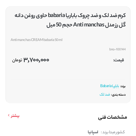
کرم ضد لک و ضد چروک باباریا babaria حاوی روغن دانه
گل رز مدل Anti manchas حجم 50 میل
Anti manchas CREAM babaria 50 ml
bno-100144
3,700,000
قیمت:
تومان
باباریا Babaria
برند:
ضد لک
دسته بندی:
بیشتر
مشخصات فنی
کشور مبدا برند :
اسپانیا