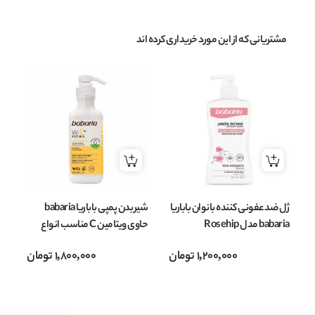
مشتریانی که از این مورد خریداری کرده اند
ژل ضد عفونی کننده بانوان باباریا
شیر بدن پمپی باباریا babaria
شا
babaria مدل Rosehip
حاوی ویتامین C مناسب انواع
Intimate Wash حاوی گل رز
پوست حجم 500 میل
اس
1,200,000
تومان
1,800,000
تومان
حجم 300 میل
روغ