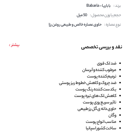
برند :
باباریا - Babaria
حجم یا وزن محصول :
50 میل
نوع عصاره :
حاوی عصاره خالص و طبیعی روغن رزا
بیشتر
نقد و بررسی تخصصی
ضد لک قوی
مرطوب کننده و آبرسان
ترمیم کننده پوست
ضد چروک و کاهش خطوط ریز پوستی
یکدست کننده رنگ پوست
کاهش لک های تیره پوست
تاثیر سریع روی پوست
حاوی دانه ی گل رز طبیعی
وگان
مناسب انواع پوست
ساخت کشور اسپانیا