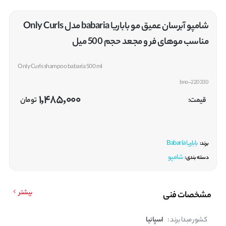
شامپو آبرسان عمیق مو باباریا babaria مدل Only Curls
مناسب موهای فر و مجعد حجم 500 میل
Only Curls shampoo babaria 500 ml
bno-220330
1,485,000
قیمت:
تومان
باباریا Babaria
برند:
شامپو
دسته بندی:
بیشتر
مشخصات فنی
کشور مبدا برند :
اسپانیا