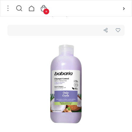
0
خانه
/
مو
/
بهداشت و مراقبت مو
/
شامپو
/
شامپو آبرسان عمیق مو باباریا babaria مدل Only Curls مناسب موهای فر و مجعد حجم 500 میل