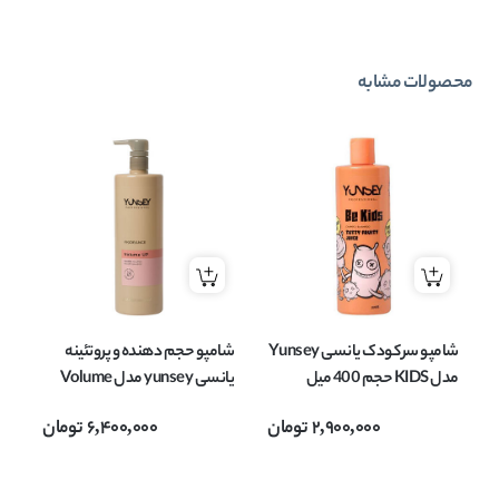
محصولات مشابه
شامپو سر کودک یانسی Yunsey
شامپو حجم دهنده و پروتئینه
شا
مدل KIDS حجم 400 میل
یانسی yunsey مدل Volume
Shampoo حجم 1000 میل
2,900,000
تومان
6,400,000
تومان
می