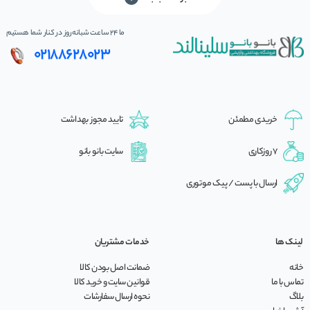
ما 24 ساعت شبانه‌روز در کنار شما هستیم
02188628023
خریدی مطمئن
تایید مجوز بهداشت
7 روزکاری
سایت بانو بانو
ارسال با پست / پیک موتوری
لینک ها
خدمات مشتریان
خانه
ضمانت اصل بودن کالا
تماس با ما
قوانین سایت و خرید کالا
بلاگ
نحوه ارسال سفارشات